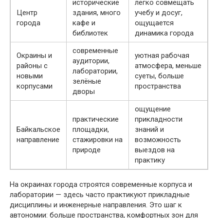
исторические
легко совмещать
Центр
здания, много
учебу и досуг,
города
кафе и
ощущается
библиотек
динамика города
современные
Окраины и
уютная рабочая
аудитории,
районы с
атмосфера, меньше
лаборатории,
новыми
суеты, больше
зелёные
корпусами
пространства
дворы
ощущение
практические
прикладности
Байкальское
площадки,
знаний и
направление
стажировки на
возможность
природе
выездов на
практику
На окраинах города строятся современные корпуса и
лаборатории — здесь часто практикуют прикладные
дисциплины и инженерные направления. Это шаг к
автономии: больше пространства, комфортных зон для