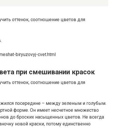
.
meshat-biryuzovyj-cvet.html
вета при смешивании красок
ожился посередине – между зеленым и голубым.
артной форме. Он имеет несчетное множество
онов до броских насыщенных цветов. Не всегда
аночку новой краски, потому единственно