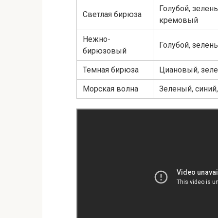
Голубой, зелен
Светлая бирюза
кремовый
Нежно-
Голубой, зелен
бирюзовый
Темная бирюза
Циановый, зел
Морская волна
Зеленый, синий