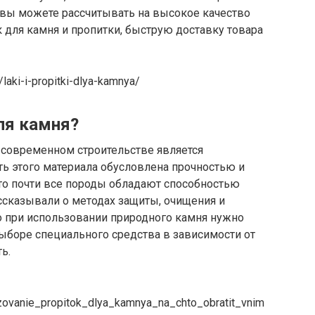
вы можете рассчитывать на высокое качество
 для камня и пропитки, быструю доставку товара
/laki-i-propitki-dlya-kamnya/
ля камня?
современном строительстве является
ь этого материала обусловлена прочностью и
что почти все породы обладают способностью
ссказывали о методах защиты, очищения и
о при использовании природного камня нужно
выборе специального средства в зависимости от
ь.
zovanie_propitok_dlya_kamnya_na_chto_obratit_vnim