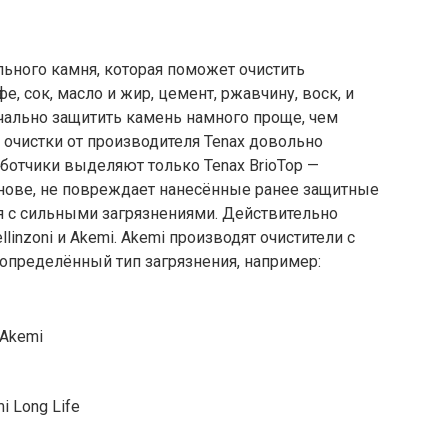
ьного камня, которая поможет очистить
фе, сок, масло и жир, цемент, ржавчину, воск, и
начально защитить камень намного проще, чем
 очистки от производителя Tenax довольно
ботчики выделяют только Tenax BrioTop —
снове, не повреждает нанесённые ранее защитные
ся с сильными загрязнениями. Действительно
inzoni и Akemi. Akemi производят очистители с
пределённый тип загрязнения, например:
 Akemi
i Long Life