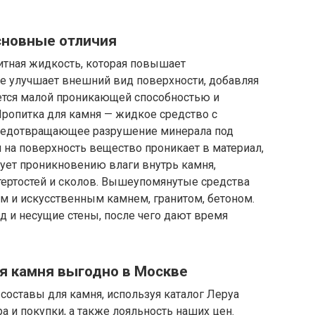
основные отличия
итная жидкость, которая повышает
же улучшает внешний вид поверхности, добавляя
ается малой проникающей способностью и
ропитка для камня — жидкое средство с
едотвращающее разрушение минерала под
 на поверхность вещество проникает в материал,
вует проникновению влаги внутрь камня,
тертостей и сколов. Вышеупомянутые средства
м и искусственным камнем, гранитом, бетоном.
ад и несущие стены, после чего дают время
ля камня выгодно в Москве
составы для камня, используя каталог Леруа
а и покупки, а также лояльность наших цен.