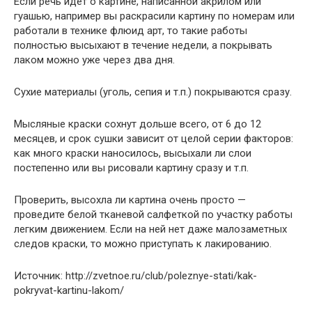
Если речь идет о картине, написанной акрилом или
гуашью, например вы раскрасили картину по номерам или
работали в технике флюид арт, то такие работы
полностью высыхают в течение недели, а покрывать
лаком можно уже через два дня.
Сухие материалы (уголь, сепия и т.п.) покрываются сразу.
Мысляные краски сохнут дольше всего, от 6 до 12
месяцев, и срок сушки зависит от целой серии факторов:
как много краски наносилось, высыхали ли слои
постепенно или вы рисовали картину сразу и т.п.
Проверить, высохла ли картина очень просто —
проведите белой тканевой салфеткой по участку работы
легким движением. Если на ней нет даже малозаметных
следов краски, то можно приступать к лакированию.
Источник: http://zvetnoe.ru/club/poleznye-stati/kak-
pokryvat-kartinu-lakom/