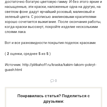
достаточно богатую цветовую гамму. И без этого яркие и
насыщенные, эти краски, наложенные одна на другую, на
светлом фоне дадут ярчайший розовый, малиновый и
зеленый цвета. С росписью анилиновыми красителями
хорошо сочетается выжигание. После окончания работы,
когда краски высохнут, покройте изделие несколькими
слоями лака.
Вот и все разновидности покрытия поделок красками.
(
2
оценки, среднее
5
из
5
)
Источник: http://plitkahoff.ru/kraska/kakim-lakom-pokryt-
guash.html
0
Понравилась статья? Поделиться с
друзьями: