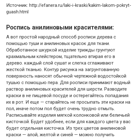
Источник: http://efanera.ru/laki-i-kraski/kakim-lakom-pokryt-
guash.html
Роспись анилиновыми красителями:
А вот простой народный способ росписи дерева с
помощью туши и анилиновых красок для ткани.
Обработанное шкуркой изделие трижды грунтуют
крахмальным клейстером, тщательно втирая его в
дерево. каждый слой сушат и слегка сглаживают
жесткой тканью. Контур рисунка на загрунтованную
поверхность наносят обычной чертежной водостойкой
тушью с помощью пера. Для росписи принимают водный
раствор анилиновых красителей для шерсти. Разводите
краски в не пищевой посуде и остерегайтесь попадания
их в рот. И еще — старайтесь не просыпать эти краски на
пол, иначе потом пол будет очень трудно отмыть.
Расписывайте изделия мягкой колонковой или беличьей
кисточкой. Будет удобнее, если для каждого цвета у вас
будет отдельная кисточка. Из трех цветов анилиновой
краски — алой, желтой и синей — можно получить