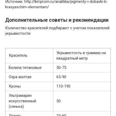
Источник: http://lkmprom.ru/analitika/pigmenty-i-dobavki-k-
krasyaschim-elementam/
Дополнительные советы и рекомендации
Количество красителей подбирают с учетом показателей
укрывистости:
Укрывистость в граммах на
Краситель
квадратный метр
Белила титановые
50-75
Охра желтая
65-90
Кроны
110-190
Ультрамарин
искусственный
50
(синька)
Лазурь
10-60