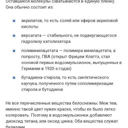
Оставшиеся молекулы схватываются в единую пленку.
Она обычно состоит из:
акрилатов, то есть солей или эфиров акриловой
кислоты
версатата — стабильного, не подвергающегося
гидролизу католизатора
поливинилацетата — полимера винилацетата, а
попросту, ПВА (открыт Фрицем Клаттэ, стал
основой первых водоэмульсионок, выпущенных в
Германии в 1920-х годах)
бутадиена-стирола, то есть синтетического
каучука, полученного путем сополимеризации
стирола и бутодиена
Не все перечисленные вещества белоснежны. Меж тем,
именно такой цвет нужен краске, чтобы ее было легко
колеровать. Поэтому в водоэмульсионки добавляют
диоксид титана, или оксид цинка. Оба вещества служат
белилами.