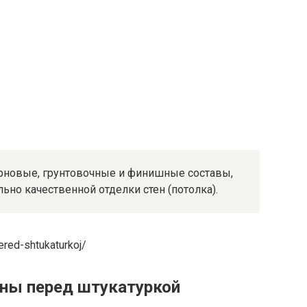
ерновые, грунтовочные и финишные составы,
но качественной отделки стен (потолка).
ered-shtukaturkoj/
ены перед штукатуркой