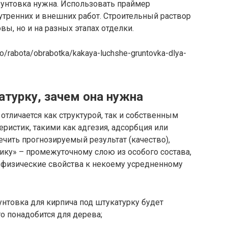
грунтовка нужна. Использовать праймер
тренних и внешних работ. Строительный раствор
вы, но и на разных этапах отделки.
vo/rabota/obrabotka/kakaya-luchshe-gruntovka-dlya-
атурку, зачем она нужна
тличается как структурой, так и собственным
ристик, такими как адгезия, адсорбция или
ечить прогнозируемый результат (качество),
ику» – промежуточному слою из особого состава,
физические свойства к некоему усредненному
унтовка для кирпича под штукатурку будет
что понадобится для дерева;