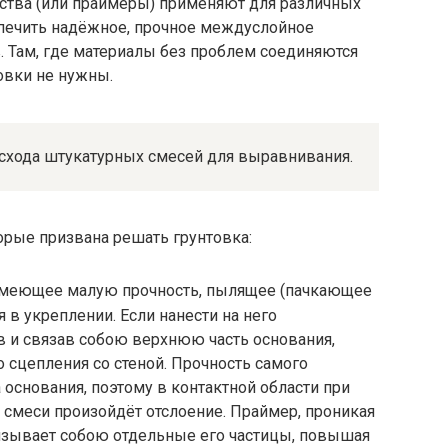
ства (или праймеры) применяют для различных
еспечить надёжное, прочное междуслойное
. Там, где материалы без проблем соединяются
овки не нужны.
схода штукатурных смесей для выравнивания.
рые призвана решать грунтовка:
имеющее малую прочность, пылящее (пачкающее
 в укреплении. Если нанести на него
ив и связав собою верхнюю часть основания,
о сцепления со стеной. Прочность самого
 основания, поэтому в контактной области при
 смеси произойдёт отслоение. Праймер, проникая
вязывает собою отдельные его частицы, повышая