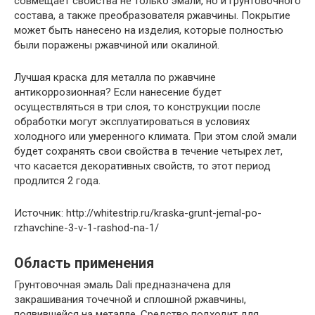
совмещает свойства не только эмали, но и грунтовочного
состава, а также преобразователя ржавчины. Покрытие
может быть нанесено на изделия, которые полностью
были поражены ржавчиной или окалиной.
Лучшая краска для металла по ржавчине
антикоррозионная? Если нанесение будет
осуществляться в три слоя, то конструкции после
обработки могут эксплуатироваться в условиях
холодного или умеренного климата. При этом слой эмали
будет сохранять свои свойства в течение четырех лет,
что касается декоративных свойств, то этот период
продлится 2 года.
Источник: http://whitestrip.ru/kraska-grunt-jemal-po-
rzhavchine-3-v-1-rashod-na-1/
Область применения
Грунтовочная эмаль Dali предназначена для
закрашивания точечной и сплошной ржавчины,
появившейся на металле. Средство подходит для