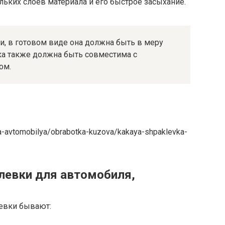
ьких слоев материала и его быстрое засыхание.
си, в готовом виде она должна быть в меру
вка также должна быть совместима с
ом.
ka-avtomobilya/obrabotka-kuzova/kakaya-shpaklevka-
левки для автомобиля,
евки бывают: