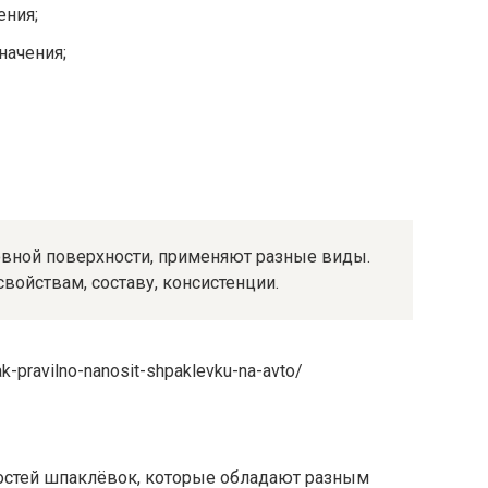
ения;
начения;
овной поверхности, применяют разные виды.
войствам, составу, консистенции.
kak-pravilno-nanosit-shpaklevku-na-avto/
остей шпаклёвок, которые обладают разным