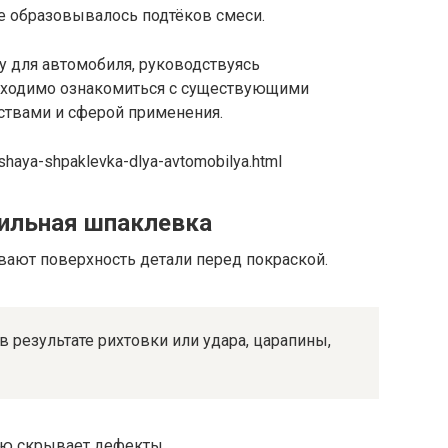
не образовывалось подтёков смеси.
у для автомобиля, руководствуясь
ходимо ознакомиться с существующими
ствами и сферой применения.
chshaya-shpaklevka-dlya-avtomobilya.html
бильная шпаклевка
ают поверхность детали перед покраской.
 результате рихтовки или удара, царапины,
ю скрывает дефекты.