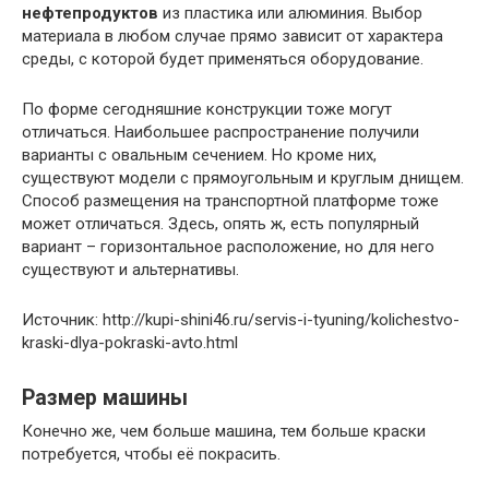
нефтепродуктов
из пластика или алюминия. Выбор
материала в любом случае прямо зависит от характера
среды, с которой будет применяться оборудование.
По форме сегодняшние конструкции тоже могут
отличаться. Наибольшее распространение получили
варианты с овальным сечением. Но кроме них,
существуют модели с прямоугольным и круглым днищем.
Способ размещения на транспортной платформе тоже
может отличаться. Здесь, опять ж, есть популярный
вариант – горизонтальное расположение, но для него
существуют и альтернативы.
Источник: http://kupi-shini46.ru/servis-i-tyuning/kolichestvo-
kraski-dlya-pokraski-avto.html
Размер машины
Конеч­но же, чем боль­ше маши­на, тем боль­ше крас­ки
потре­бу­ет­ся, что­бы её покра­сить.