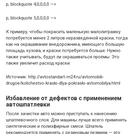
p, blockquote 4,0,0,0,0 —>
p, blockquote 5,0,0,0,0 —>
К при­ме­ру, что­бы покра­сить малень­кую мало­лит­раж­ку
потре­бу­ет­ся менее 2 лит­ров нераз­ве­дён­ной крас­ки, тогда
как на окра­ши­ва­ние вне­до­рож­ни­ка, име­ю­ще­го боль­шую
пло­щадь кузо­ва, и крас­ки потре­бу­ет­ся боль­ше. Нуж­но
так­же учи­ты­вать, будут ли окра­ши­вать­ся про­ёмы. Это
так­же уве­ли­чит рас­ход крас­ки.
Источник: http://avtostandart-m24.ru/avtomobili-
drugoe/kolichestvo-kraski-dlya-pokraski-avtomobilya.html
Избавление от дефектов с применением
автошпатлевки
После зачистки авто можно приступать к нанесению
шпатлевочного слоя. Для машины лучше всего применять
синтетические и полиэфирные смеси. Шпатель
рекомендуется применять с резиновым лезвием — это