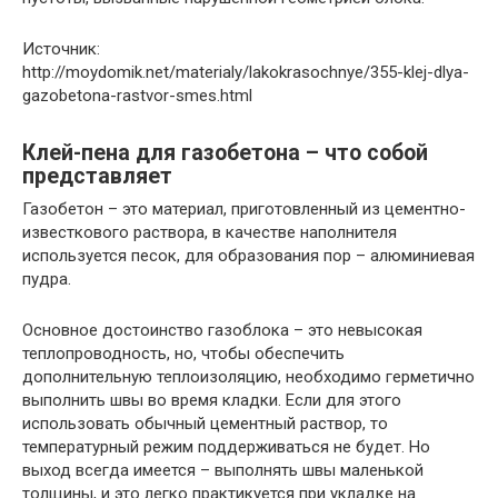
Источник:
http://moydomik.net/materialy/lakokrasochnye/355-klej-dlya-
gazobetona-rastvor-smes.html
Клей-пена для газобетона – что собой
представляет
Газобетон – это материал, приготовленный из цементно-
известкового раствора, в качестве наполнителя
используется песок, для образования пор – алюминиевая
пудра.
Основное достоинство газоблока – это невысокая
теплопроводность, но, чтобы обеспечить
дополнительную теплоизоляцию, необходимо герметично
выполнить швы во время кладки. Если для этого
использовать обычный цементный раствор, то
температурный режим поддерживаться не будет. Но
выход всегда имеется – выполнять швы маленькой
толщины, и это легко практикуется при укладке на