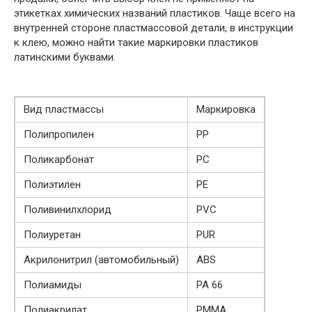
этикетках химических названий пластиков. Чаще всего на
внутренней стороне пластмассовой детали, в инструкции
к клею, можно найти такие маркировки пластиков
латинскими буквами.
Вид пластмассы
Маркировка
Полипропилен
PP
Поликарбонат
PC
Полиэтилен
PE
Поливинилхлорид
PVC
Полиуретан
PUR
Акрилонитрил (автомобильный)
ABS
Полиамиды
PA 66
Полиакрилат
PMMA