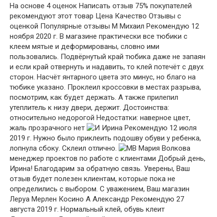
На основе 4 оценок Написать отзыв 75% покупателей
рекомендуют этот товар Цена Качество Отзывы с
оценкой Популярные отзывы М Михаил Рекомендую 12
ноября 2020 г. В магазине практически все тюбики с
клеем мятые и деформированы, словно ими
пользовались. Подвёрнутый край тюбика даже не запаян
и если край отвернуть и надавить, то клей потечёт с двух
сторон. Насчёт янтарного цвета это минус, но благо на
тюбике указано. Проклеил кроссовки в местах разрыва,
посмотрим, как будет держать. А также прилепил
утеплитель к низу двери, держит. Достоинства:
относительно недорогой Недостатки: наверное цвет,
жаль прозрачного нет
Ирина Рекомендую 12 июля
2019 г. Нужно было приклеить подошву обуви у ребенка,
лопнула сбоку. Склеил отлично.
Мария Волкова
менеджер проектов по работе с клиентами Добрый день,
Ирина! Благодарим за обратную связь. Уверены, Ваш
отзыв будет полезен клиентам, которые пока не
определились с выбором. С уважением, Ваш магазин
Леруа Мерлен Косино А Александр Рекомендую 27
августа 2019 г. Нормальный клей, обувь клеит