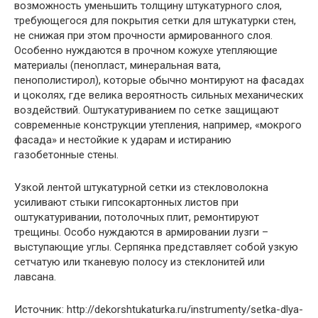
возможность уменьшить толщину штукатурного слоя,
требующегося для покрытия сетки для штукатурки стен,
не снижая при этом прочности армированного слоя.
Особенно нуждаются в прочном кожухе утепляющие
материалы (пенопласт, минеральная вата,
пенополистирол), которые обычно монтируют на фасадах
и цоколях, где велика вероятность сильных механических
воздействий. Оштукатуриванием по сетке защищают
современные конструкции утепления, например, «мокрого
фасада» и нестойкие к ударам и истиранию
газобетонные стены.
Узкой лентой штукатурной сетки из стекловолокна
усиливают стыки гипсокартонных листов при
оштукатуривании, потолочных плит, ремонтируют
трещины. Особо нуждаются в армировании лузги –
выступающие углы. Серпянка представляет собой узкую
сетчатую или тканевую полосу из стеклонитей или
лавсана.
Источник: http://dekorshtukaturka.ru/instrumenty/setka-dlya-