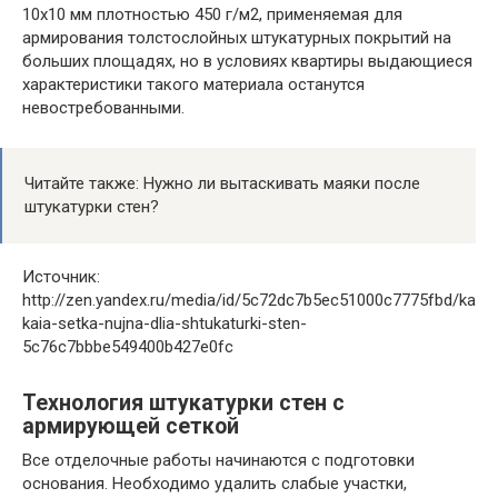
10х10 мм плотностью 450 г/м2, применяемая для
армирования толстослойных штукатурных покрытий на
больших площадях, но в условиях квартиры выдающиеся
характеристики такого материала останутся
невостребованными.
Читайте также:
Нужно ли вытаскивать маяки после
штукатурки стен?
Источник:
http://zen.yandex.ru/media/id/5c72dc7b5ec51000c7775fbd/ka
kaia-setka-nujna-dlia-shtukaturki-sten-
5c76c7bbbe549400b427e0fc
Технология штукатурки стен с
армирующей сеткой
Все отделочные работы начинаются с подготовки
основания. Необходимо удалить слабые участки,