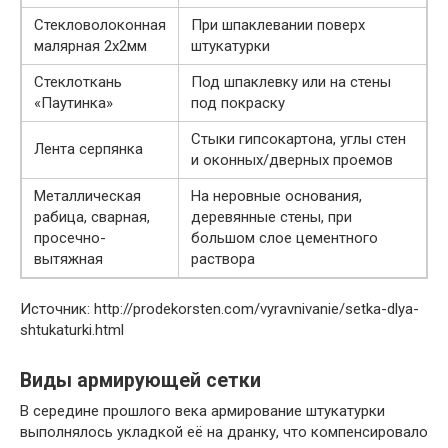
Стекловолоконная
При шпаклевании поверх
малярная 2х2мм
штукатурки
Стеклоткань
Под шпаклевку или на стены
«Паутинка»
под покраску
Стыки гипсокартона, углы стен
Лента серпянка
и оконных/дверных проемов
Металлическая
На неровные основания,
рабица, сварная,
деревянные стены, при
просечно-
большом слое цементного
вытяжная
раствора
Источник: http://prodekorsten.com/vyravnivanie/setka-dlya-
shtukaturki.html
Виды армирующей сетки
В середине прошлого века армирование штукатурки
выполнялось укладкой её на дранку, что компенсировало