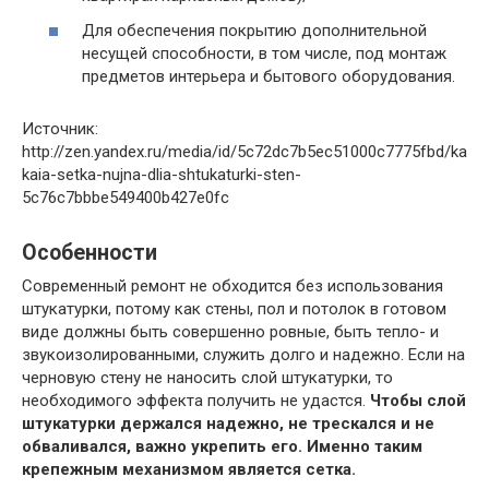
Для обеспечения покрытию дополнительной
несущей способности, в том числе, под монтаж
предметов интерьера и бытового оборудования.
Источник:
http://zen.yandex.ru/media/id/5c72dc7b5ec51000c7775fbd/ka
kaia-setka-nujna-dlia-shtukaturki-sten-
5c76c7bbbe549400b427e0fc
Особенности
Современный ремонт не обходится без использования
штукатурки, потому как стены, пол и потолок в готовом
виде должны быть совершенно ровные, быть тепло- и
звукоизолированными, служить долго и надежно. Если на
черновую стену не наносить слой штукатурки, то
необходимого эффекта получить не удастся.
Чтобы слой
штукатурки держался надежно, не трескался и не
обваливался, важно укрепить его. Именно таким
крепежным механизмом является сетка.