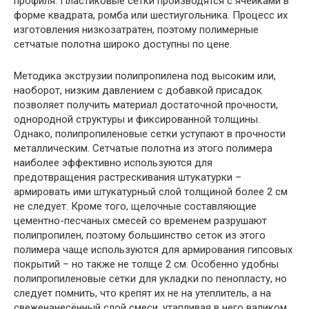
профиля. Пластиковые сетки производятся с ячейками в
форме квадрата, ромба или шестиугольника. Процесс их
изготовления низкозатратен, поэтому полимерные
сетчатые полотна широко доступны по цене.
Методика экструзии полипропилена под высоким или,
наоборот, низким давлением с добавкой присадок
позволяет получить материал достаточной прочности,
однородной структуры и фиксированной толщины.
Однако, полипропиленовые сетки уступают в прочности
металлическим. Сетчатые полотна из этого полимера
наиболее эффективно используются для
предотвращения растрескивания штукатурки –
армировать ими штукатурный слой толщиной более 2 см
не следует. Кроме того, щелочные составляющие
цементно-песчаных смесей со временем разрушают
полипропилен, поэтому большинство сеток из этого
полимера чаще используются для армирования гипсовых
покрытий – но также не толще 2 см. Особенно удобны
полипропиленовые сетки для укладки по пенопласту, но
следует помнить, что крепят их не на утеплитель, а на
свеженанесённый слой смеси, утапливая в него валиком,