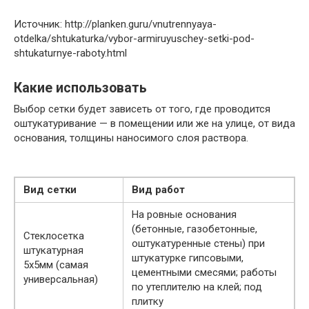
Источник: http://planken.guru/vnutrennyaya-
otdelka/shtukaturka/vybor-armiruyuschey-setki-pod-
shtukaturnye-raboty.html
Какие использовать
Выбор сетки будет зависеть от того, где проводится
оштукатуривание — в помещении или же на улице, от вида
основания, толщины наносимого слоя раствора.
Вид сетки
Вид работ
На ровные основания
(бетонные, газобетонные,
Стеклосетка
оштукатуренные стены) при
штукатурная
штукатурке гипсовыми,
5х5мм (самая
цементными смесями; работы
универсальная)
по утеплителю на клей; под
плитку