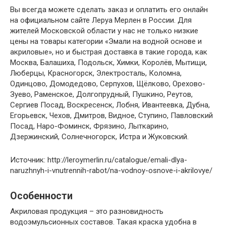
Вы всегда можете сделать заказ и оплатить его онлайн
на официальном сайте Леруа Мерлен в России. Для
жителей Московской области у нас не только низкие
цены на товары категории «Эмали на водной основе и
акриловые», но и быстрая доставка в такие города, как
Москва, Балашиха, Подольск, Химки, Королёв, Мытищи,
Люберцы, Красногорск, Электросталь, Коломна,
Одинцово, Домодедово, Серпухов, Щёлково, Орехово-
Зуево, Раменское, Долгопрудный, Пушкино, Реутов,
Сергиев Посад, Воскресенск, Лобня, Ивантеевка, Дубна,
Егорьевск, Чехов, Дмитров, Видное, Ступино, Павловский
Посад, Наро-Фоминск, Фрязино, Лыткарино,
Дзержинский, Солнечногорск, Истра и Жуковский.
Источник: http://leroymerlin.ru/catalogue/emali-dlya-
naruzhnyh-i-vnutrennih-rabot/na-vodnoy-osnove-i-akrilovye/
Особенности
Акриловая продукция – это разновидность
водоэмульсионных составов. Такая краска удобна в