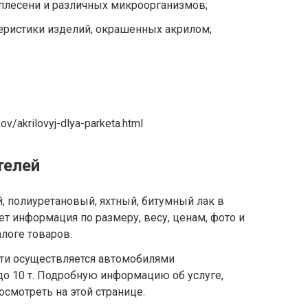
 плесени и различных микроорганизмов;
еристики изделий, окрашенных акрилом;
kov/akrilovyj-dlya-parketa.html
телей
, полиуретановый, яхтный, битумный лак в
т информация по размеру, весу, ценам, фото и
логе товаров.
сти осуществляется автомобилями
до 10 т. Подробную информацию об услуге,
посмотреть
на этой странице
.