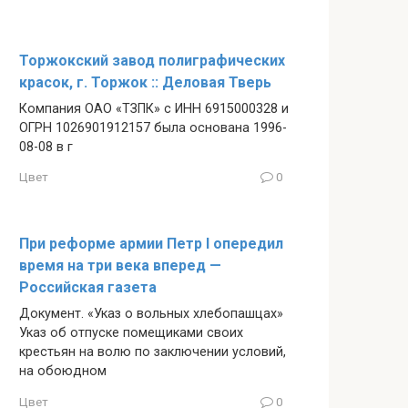
Торжокский завод полиграфических
красок, г. Торжок :: Деловая Тверь
Компания ОАО «ТЗПК» с ИНН 6915000328 и
ОГРН 1026901912157 была основана 1996-
08-08 в г
Цвет
0
При реформе армии Петр I опередил
время на три века вперед —
Российская газета
Документ. «Указ о вольных хлебопашцах»
Указ об отпуске помещиками своих
крестьян на волю по заключении условий,
на обоюдном
Цвет
0