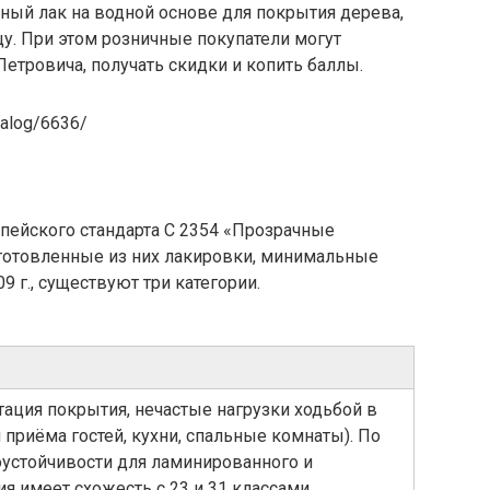
ый лак на водной основе для покрытия дерева,
цу. При этом розничные покупатели могут
Петровича
, получать скидки и копить баллы.
talog/6636/
пейского стандарта С 2354 «Прозрачные
готовленные из них лакировки, минимальные
9 г., существуют три категории.
тация покрытия, нечастые нагрузки ходьбой в
приёма гостей, кухни, спальные комнаты). По
устойчивости для ламинированного и
я имеет схожесть с 23 и 31 классами.