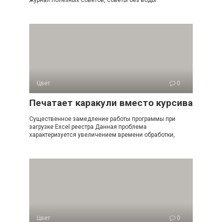
журнал полезных советов, советы без воды
Цвет
0
Печатает каракули вместо курсива
Существенное замедление работы программы при
загрузке Excel реестра Данная проблема
характеризуется увеличением времени обработки,
Цвет
0