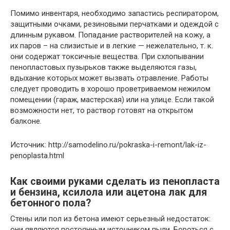
Помимо инвентаря, необходимо запастись респиратором,
защитными очками, резиновыми перчатками и одеждой с
длинным рукавом. Попадание растворителей на кожу, а
их паров – на слизистые и в легкие — нежелательно, т. к.
они содержат токсичные вещества. При схлопывании
пенопластовых пузырьков также выделяются газы,
вдыхание которых может вызвать отравление. Работы
следует проводить в хорошо проветриваемом нежилом
помещении (гараж, мастерская) или на улице. Если такой
возможности нет, то раствор готовят на открытом
балконе.
Источник: http://samodelino.ru/pokraska-i-remont/lak-iz-
penoplasta.html
Как своими руками сделать из пенопласта
и бензина, ксилола или ацетона лак для
бетонного пола?
Стены или пол из бетона имеют серьезный недостаток:
они являются постоянным источником пыли. Бороться с