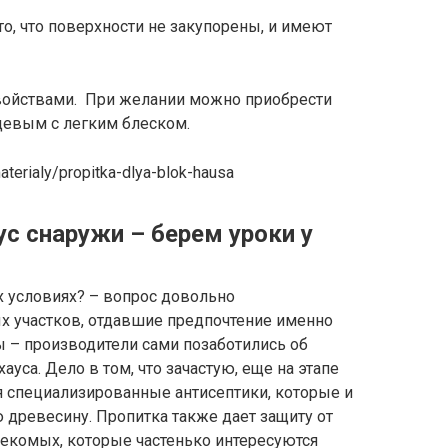
то, что поверхности не закупорены, и имеют
войствами. При желании можно приобрести
цевым с легким блеском.
aterialy/propitka-dlya-blok-hausa
с снаружи – берем уроки у
х условиях? – вопрос довольно
х участков, отдавшие предпочтение именно
ы – производители сами позаботились об
ауса. Дело в том, что зачастую, еще на этапе
я специализированные антисептики, которые и
 древесину. Пропитка также дает защиту от
асекомых, которые частенько интересуются