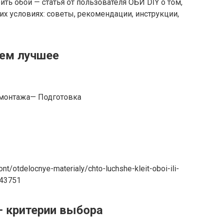
ить обои — статья от пользователя ОБИ DIY о том,
х условиях: советы, рекомендации, инструкции,
аем лучшее
 монтажа— Подготовка
mont/otdelocnye-materialy/chto-luchshe-kleit-oboi-ili-
-43751
— критерии выбора