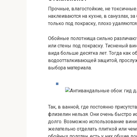
Прочные, влагостойкие, не токсичны
наклеиваются на кухне, в санузлах, за
только под покраску, плохо удаляются
Обойные полотнища сильно различаютс
или стены под покраску. Тисненый вин
вида больше десятка лет. Тогда как о
водоотталкивающей защитой, прослуж
выбора материала.
Так, в ванной, где постоянно присутс
флизелин нельзя. Они очень быстро ис
долго. Возможно использование винил
желательно отделать плиткой или чем
обойных полотен, есть у них общие до