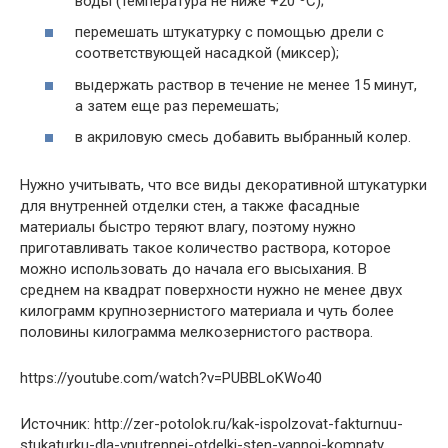
воды (температура не ниже +20 ºC);
перемешать штукатурку с помощью дрели с
соответствующей насадкой (миксер);
выдержать раствор в течение не менее 15 минут,
а затем еще раз перемешать;
в акриловую смесь добавить выбранный колер.
Нужно учитывать, что все виды декоративной штукатурки
для внутренней отделки стен, а также фасадные
материалы быстро теряют влагу, поэтому нужно
приготавливать такое количество раствора, которое
можно использовать до начала его высыхания. В
среднем на квадрат поверхности нужно не менее двух
килограмм крупнозернистого материала и чуть более
половины килограмма мелкозернистого раствора.
https://youtube.com/watch?v=PUBBLoKWo40
Источник: http://zer-potolok.ru/kak-ispolzovat-fakturnuu-
stukaturku-dla-vnutrennej-otdelki-sten-vannoj-komnaty