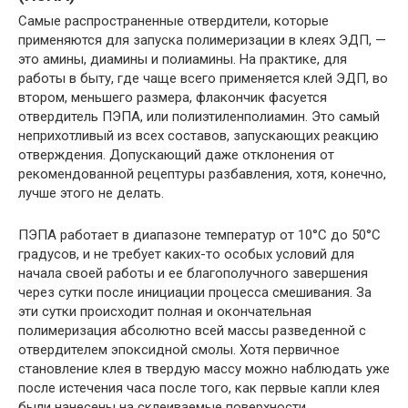
Самые распространенные отвердители, которые
применяются для запуска полимеризации в клеях ЭДП, —
это амины, диамины и полиамины. На практике, для
работы в быту, где чаще всего применяется клей ЭДП, во
втором, меньшего размера, флакончик фасуется
отвердитель ПЭПА, или полиэтиленполиамин. Это самый
неприхотливый из всех составов, запускающих реакцию
отверждения. Допускающий даже отклонения от
рекомендованной рецептуры разбавления, хотя, конечно,
лучше этого не делать.
ПЭПА работает в диапазоне температур от 10°C до 50°C
градусов, и не требует каких-то особых условий для
начала своей работы и ее благополучного завершения
через сутки после инициации процесса смешивания. За
эти сутки происходит полная и окончательная
полимеризация абсолютно всей массы разведенной с
отвердителем эпоксидной смолы. Хотя первичное
становление клея в твердую массу можно наблюдать уже
после истечения часа после того, как первые капли клея
были нанесены на склеиваемые поверхности.