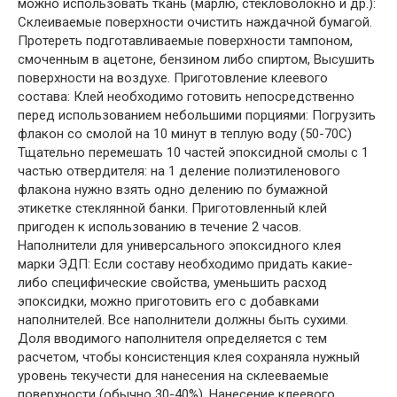
можно использовать ткань (марлю, стекловолокно и др.):
Склеиваемые поверхности очистить наждачной бумагой.
Протереть подготавливаемые поверхности тампоном,
смоченным в ацетоне, бензином либо спиртом, Высушить
поверхности на воздухе. Приготовление клеевого
состава: Клей необходимо готовить непосредственно
перед использованием небольшими порциями: Погрузить
флакон со смолой на 10 минут в теплую воду (50-70С)
Тщательно перемешать 10 частей эпоксидной смолы с 1
частью отвердителя: на 1 деление полиэтиленового
флакона нужно взять одно делению по бумажной
этикетке стеклянной банки. Приготовленный клей
пригоден к использованию в течение 2 часов.
Наполнители для универсального эпоксидного клея
марки ЭДП: Если составу необходимо придать какие-
либо специфические свойства, уменьшить расход
эпоксидки, можно приготовить его с добавками
наполнителей. Все наполнители должны быть сухими.
Доля вводимого наполнителя определяется с тем
расчетом, чтобы консистенция клея сохраняла нужный
уровень текучести для нанесения на склееваемые
поверхности (обычно 30-40%). Нанесение клеевого