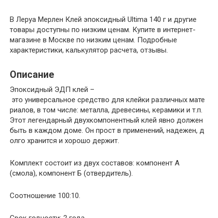
В Леруа Мерлен Клей эпоксидный Ultima 140 г и другие
товары доступны по низким ценам. Купите в интернет-
магазине в Москве по низким ценам. Подробные
характеристики, калькулятор расчета, отзывы.
Описание
Эпоксидный
ЭДП
клей
–
это
универсальное
средство
для
клейки
различных
мате
риалов
,
в
том
числе
:
металла
,
древесины
,
керамики
и
т
.
п
.
Этот
легендарный
двухкомпонентный
клей
явно
должен
быть
в
каждом
доме
.
Он
прост
в
применений
,
надежен
,
д
олго
хранится
и
хорошо
держит
.
Комплект состоит из двух составов: компонент А
(смола), компонент Б (отвердитель).
Соотношение 100:10.