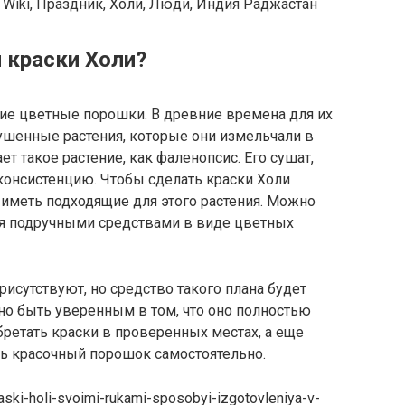
 Wiki, Праздник, Холи, Люди, Индия Раджастан
 краски Холи?
ие цветные порошки. В древние времена для их
шенные растения, которые они измельчали в
т такое растение, как фаленопсис. Его сушат,
консистенцию. Чтобы сделать краски Холи
 иметь подходящие для этого растения. Можно
ся подручными средствами в виде цветных
исутствуют, но средство такого плана будет
но быть уверенным в том, что оно полностью
бретать краски в проверенных местах, а еще
ть красочный порошок самостоятельно.
raski-holi-svoimi-rukami-sposobyi-izgotovleniya-v-