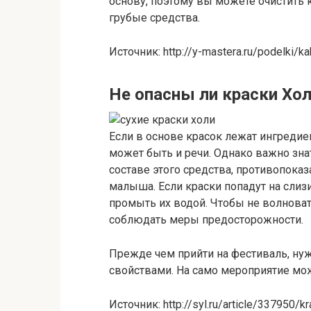
основу, поэтому вы можете очистить 
грубые средства.
Источник: http://y-mastera.ru/podelki/k
Не опасны ли краски Хо
Если в основе красок лежат ингредие
может быть и речи. Однако важно знат
составе этого средства, противопок
малыша. Если краски попадут на слиз
промыть их водой. Чтобы не волноват
соблюдать меры предосторожности.
Прежде чем прийти на фестиваль, ну
свойствами. На само мероприятие мож
Источник: http://syl.ru/article/337950/k