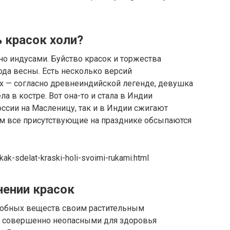
 красок холи?
о индусами. Буйство красок и торжества
да весны. Есть несколько версий
их — согласно древнеиндийской легенде, девушка
ла в костре. Вот она-то и стала в Индии
ссии на Масленицу, так и в Индии сжигают
том все присутствующие на празднике обсыпаются
ak-sdelat-kraski-holi-svoimi-rukami.html
нении красок
одобных веществ своим растительным
т совершенно неопасными для здоровья