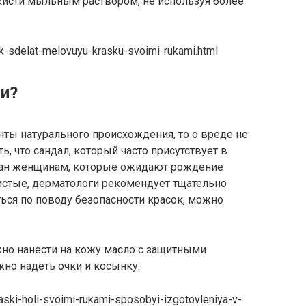
кисти мыльным раствором, не используя более
ak-sdelat-melovuyu-krasku-svoimi-rukami.html
ли?
нты натурального происхождения, то о вреде не
ь, что сандал, который часто присутствует в
азан женщинам, которые ожидают рождение
истые, дерматологи рекомендует тщательно
ься по поводу безопасности красок, можно
жно нанести на кожу масло с защитными
но надеть очки и косынку.
raski-holi-svoimi-rukami-sposobyi-izgotovleniya-v-