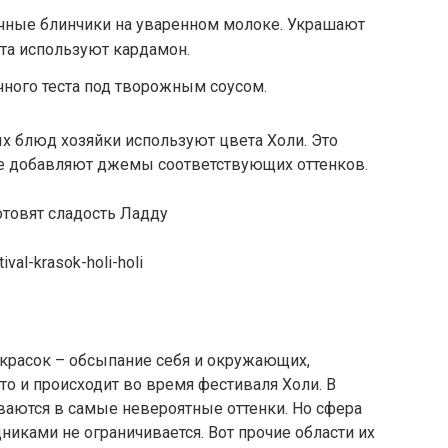
чные блинчики на уваренном молоке. Украшают
та используют кардамон.
чного теста под творожным соусом.
х блюд хозяйки используют цвета Холи. Это
е добавляют джемы соответствующих оттенков.
отовят сладость Ладду
tival-krasok-holi-holi
красок – обсыпание себя и окружающих,
то и происходит во время фестиваля Холи. В
иваются в самые невероятные оттенки. Но сфера
иками не ограничивается. Вот прочие области их