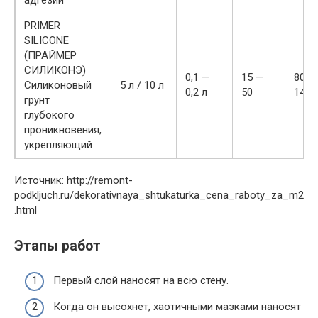
адгезии
PRIMER
SILICONE
(ПРАЙМЕР
СИЛИКОНЭ)
0,1 —
15 —
800 р
Силиконовый
5 л / 10 л
0,2 л
50
1400
грунт
глубокого
проникновения,
укрепляющий
Источник: http://remont-
podkljuch.ru/dekorativnaya_shtukaturka_cena_raboty_za_m2
.html
Этапы работ
Первый слой наносят на всю стену.
Когда он высохнет, хаотичными мазками наносят