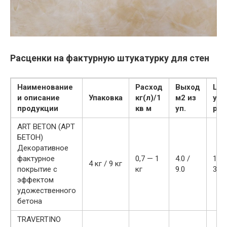
Расценки на фактурную штукатурку для стен
Наименование
Расход
Выход
Цен
и описание
Упаковка
кг(л)/1
м2 из
упа
продукции
кв м
уп.
руб
ART BETON (АРТ
БЕТОН)
Декоративное
фактурное
0,7 — 1
4.0 /
1 70
4 кг / 9 кг
покрытие с
кг
9.0
3550
эффектом
удожественного
бетона
TRAVERTINO