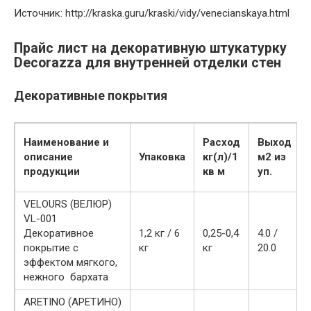
Источник: http://kraska.guru/kraski/vidy/venecianskaya.html
Прайс лист на декоративную штукатурку
Decorazza для внутренней отделки стен
Декоративные покрытия
Наименование и
Расход
Выход
описание
Упаковка
кг(л)/1
м2 из
продукции
кв м
уп.
VELOURS (ВЕЛЮР)
VL-001
Декоративное
1,2 кг / 6
0,25-0,4
4.0 /
покрытие с
кг
кг
20.0
эффектом мягкого,
нежного бархата
ARETINO (АРЕТИНО)