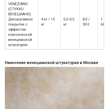
VENEZIANO
(СТУККО
ВЕНЕЦИАНО)
Декоративное
4 кг / 15
0,3-0,5
8.0 /
1 990
покрытие с
кг
кг
30.0
6670 
эффектом
классической
венецианской
штукатурки
Нанесение венецианской штукатурки в Москве