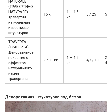
NATURALE
(ТРАВЕРТИНО
НАТУРАЛЕ)
1 — 1,5
15 кг
5 / 25
5920
Травертин
кг
натуральная
известковая
штукатурка
TRAVERTA
(ТРАВЕРТА)
Декоративное
покрытие с
1 — 1,5
2380
7 / 15 кг
4,7 / 10
эффектом
кг
4200
натурального
камня
травертина
Декоративная штукатурка под бетон