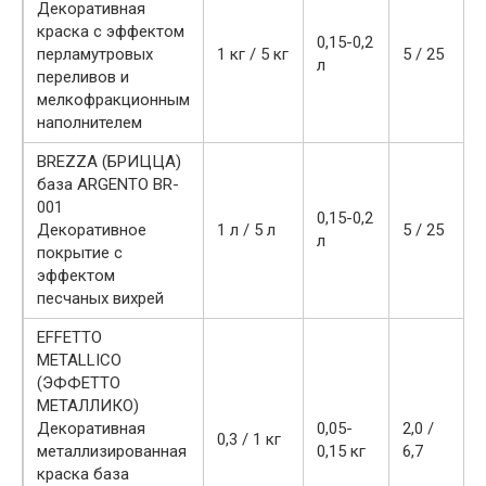
Декоративная
краска с эффектом
0,15-0,2
перламутровых
1 кг / 5 кг
5 / 25
л
переливов и
мелкофракционным
наполнителем
BREZZA (БРИЦЦА)
база ARGENTO BR-
001
0,15-0,2
Декоративное
1 л / 5 л
5 / 25
л
покрытие с
эффектом
песчаных вихрей
EFFETTO
METALLICO
(ЭФФЕТТО
МЕТАЛЛИКО)
Декоративная
0,05-
2,0 /
0,3 / 1 кг
металлизированная
0,15 кг
6,7
краска база