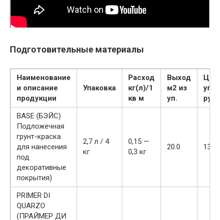
Подготовительные материалы
Наименование
Расход
Выход
Цена
и описание
Упаковка
кг(л)/1
м2 из
упак
продукции
кв м
уп.
руб
BASE (БЭЙС)
Подложечная
грунт-краска
2,7 л / 4
0,15 —
для нанесения
20.0
1350
кг
0,3 кг
под
декоративные
покрытия)
PRIMER DI
QUARZO
(ПРАЙМЕР ДИ