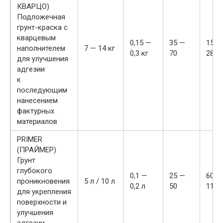
КВАРЦО)
Подложечная
грунт-краска с
кварцевым
0,15 —
35 —
1500 
наполнителем
7 — 14 кг
0,3 кг
70
2800 
для улучшения
адгезии
к
последующим
нанесением
фактурных
материалов
PRIMER
(ПРАЙМЕР)
Грунт
глубокого
0,1 —
25 —
600 р
проникновения
5 л / 10 л
0,2 л
50
1100 
для укрепления
поверхности и
улучшения