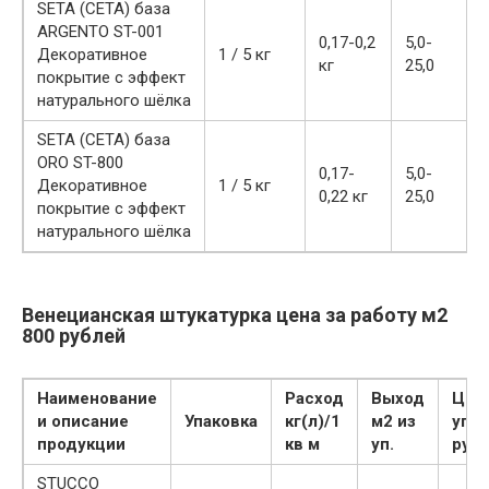
SETA (СЕТА) база
ARGENTO ST-001
0,17-0,2
5,0-
Декоративное
1 / 5 кг
кг
25,0
покрытие с эффект
натурального шёлка
SETA (СЕТА) база
ORO ST-800
0,17-
5,0-
Декоративное
1 / 5 кг
0,22 кг
25,0
покрытие с эффект
натурального шёлка
Венецианская штукатурка цена за работу м2
800 рублей
Наименование
Расход
Выход
Цена
и описание
Упаковка
кг(л)/1
м2 из
упак
продукции
кв м
уп.
руб
STUCCO