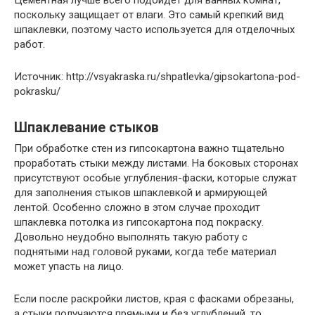
Цементная лучше всего подойдет для ванных комнат,
поскольку защищает от влаги. Это самый крепкий вид
шпаклевки, поэтому часто используется для отделочных
работ.
Источник: http://vsyakraska.ru/shpatlevka/gipsokartona-pod-
pokrasku/
Шпаклевание стыков
При обработке стен из гипсокартона важно тщательно
проработать стыки между листами. На боковых сторонах
присутствуют особые углубления-фаски, которые служат
для заполнения стыков шпаклевкой и армирующей
лентой. Особенно сложно в этом случае проходит
шпаклевка потолка из гипсокартона под покраску.
Довольно неудобно выполнять такую работу с
поднятыми над головой руками, когда тебе материал
может упасть на лицо.
Если после раскройки листов, края с фасками обрезаны,
а стыки получаются прямыми и без углублений, то