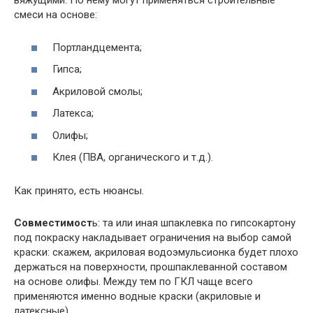
вяжущими. По нему могут применяться строительные
смеси на основе:
Портландцемента;
Гипса;
Акриловой смолы;
Латекса;
Олифы;
Клея (ПВА, органического и т.д.).
Как принято, есть нюансы.
Совместимост
ь: та или иная шпаклевка по гипсокартону
под покраску накладывает ограничения на выбор самой
краски: скажем, акриловая водоэмульсионка будет плохо
держаться на поверхности, прошпаклеванной составом
на основе олифы. Между тем по ГКЛ чаще всего
применяются именно водные краски (акриловые и
латексные).