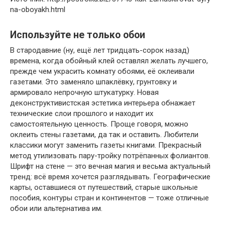
na-oboyakh.html
Используйте не только обои
В стародавние (ну, ещё лет тридцать-сорок назад)
времена, когда обойный клей оставлял желать лучшего,
прежде чем украсить комнату обоями, её оклеивали
газетами. Это заменяло шпаклёвку, грунтовку и
армировало непрочную штукатурку. Новая
деконструктивистская эстетика интерьера обнажает
технические слои прошлого и находит их
самостоятельную ценность. Проще говоря, можно
оклеить стены газетами, да так и оставить. Любители
классики могут заменить газеты книгами. Прекрасный
метод утилизовать пару-тройку потрёпанных фолиантов.
Шрифт на стене — это вечная магия и весьма актуальный
тренд: всё время хочется разглядывать. Географические
карты, оставшиеся от путешествий, старые школьные
пособия, контуры стран и континентов — тоже отличные
обои или альтернатива им.