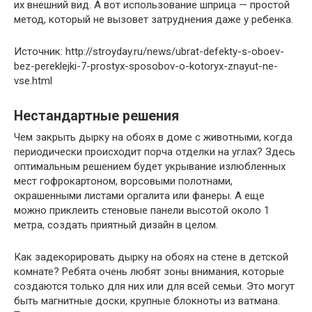
их внешний вид. А вот использование шприца — простой
метод, который не вызовет затруднения даже у ребенка.
Источник: http://stroyday.ru/news/ubrat-defekty-s-oboev-
bez-pereklejki-7-prostyx-sposobov-o-kotoryx-znayut-ne-
vse.html
Нестандартные решения
Чем закрыть дырку на обоях в доме с животными, когда
периодически происходит порча отделки на углах? Здесь
оптимальным решением будет укрывание излюбленных
мест гофрокартоном, ворсовыми полотнами,
окрашенными листами оргалита или фанеры. А еще
можно приклеить стеновые панели высотой около 1
метра, создать приятный дизайн в целом.
Как задекорировать дырку на обоях на стене в детской
комнате? Ребята очень любят зоны внимания, которые
создаются только для них или для всей семьи. Это могут
быть магнитные доски, крупные блокноты из ватмана.