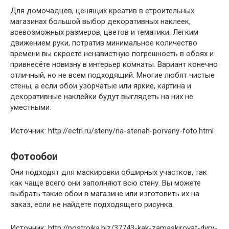
Для домочадцев, ценящих креатив в строительных
магазинах большой выбор декоративных наклеек,
всевозможных размеров, цветов и тематики. Легким
движением руки, потратив минимальное количество
времени вы скроете ненавистную погрешность в обоях и
привнесёте новизну в интерьер комнаты. Вариант конечно
отличный, но не всем подходящий. Многие любят чистые
стены, а если обои узорчатые или яркие, картина и
декоративные наклейки будут выглядеть на них не
уместными.
Источник: http://ectrl.ru/steny/na-stenah-porvany-foto.html
Фотообои
Они подходят для маскировки обширных участков, так
как чаще всего они заполняют всю стену. Вы можете
выбрать такие обои в магазине или изготовить их на
заказ, если не найдете подходящего рисунка.
Источник: http://postroika.biz/37743-kak-zamaskirovat-dyry-