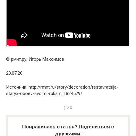
© рмнт.ру, Игорь Максимов
23.07.20
Источник: http://rmnt.ru/story/decoration/restavratsija-
staryx-oboev-svoimi-rukami.1824579/
0
Понравилась статья? Поделиться с
друзьями: