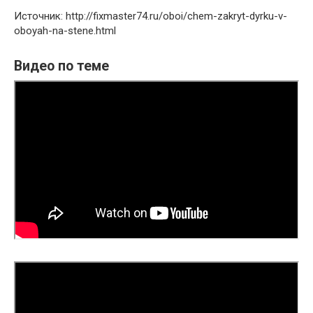
Источник: http://fixmaster74.ru/oboi/chem-zakryt-dyrku-v-
oboyah-na-stene.html
Видео по теме