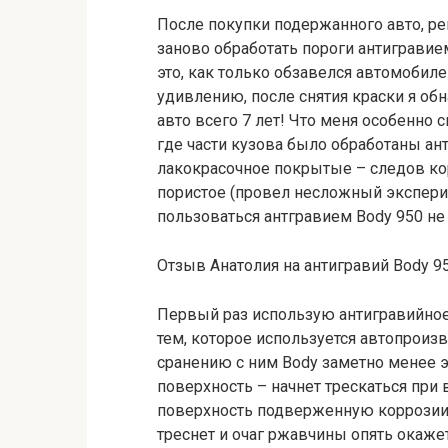
После покупки подержанного авто, ре
заново обработать пороги антигравие
это, как только обзавелся автомобил
удивлению, после снятия краски я обн
авто всего 7 лет! Что меня особенно 
где части кузова было обработаны ант
лакокрасочное покрытые – следов ко
пористое (провел несложный эксперим
пользоваться антгравием Body 950 не 
Отзыв Анатолия на антигравий Body 95
Первый раз использую антигравийное 
тем, которое используется автопроизв
сранению с ним Body заметно менее э
поверхность – начнет трескаться при 
поверхность подверженную коррозии,
треснет и очаг ржавчины опять окаж