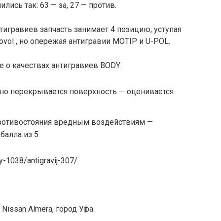
ились так: 63 — за, 27 — против.
тигравиев запчасть занимает 4 позицию, уступая
ovol , но опережая антигравии MOTIP и U-POL.
 о качествах антигравиев BODY:
но перекрывается поверхность — оценивается
ротивостояния вредным воздействиям —
балла из 5.
y-1038/antigravij-307/
 Nissan Almera, город Уфа