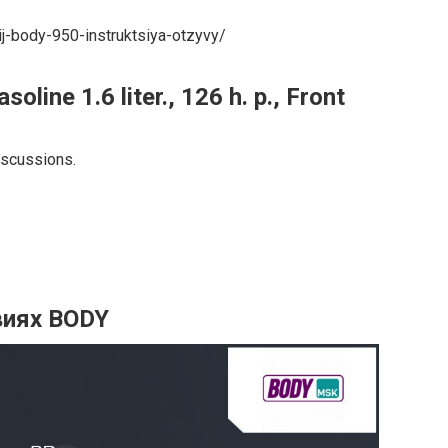
ij-body-950-instruktsiya-otzyvy/
oline 1.6 liter., 126 h. p., Front
iscussions.
виях BODY