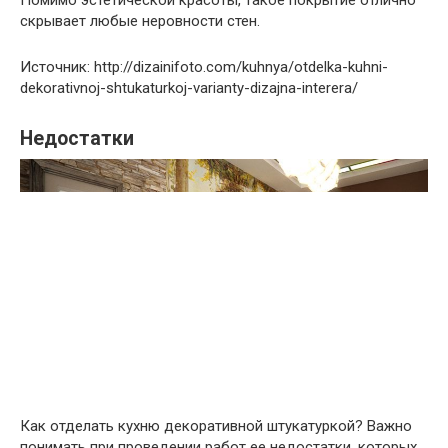
Помимо эстетической красоты, такое покрытие отлично
скрывает любые неровности стен.
Источник: http://dizainifoto.com/kuhnya/otdelka-kuhni-
dekorativnoj-shtukaturkoj-varianty-dizajna-interera/
Недостатки
Как отделать кухню декоративной штукатуркой? Важно
понимать при проведении работ ее недостатки, которых