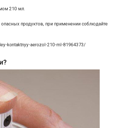
мом 210 мл.
и опасных продуктов, при применении соблюдайте
/kley-kontaktnyy-aerozol-210-ml-81964373/
и?