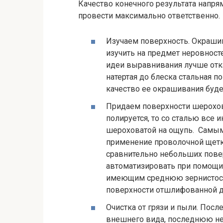
Качество конечного результата напряму
провести максимально ответственно. 
Изучаем поверхность. Окраши
изучить на предмет неровносте
идеи выравнивания лучше отказ
натертая до блеска стальная п
качество ее окрашивания буд
Придаем поверхности шерохов
полируется, то со сталью все
шероховатой на ощупь. Самым
применение проволочной щетки
сравнительно небольших повер
автоматизировать при помощи
имеющим среднюю зернистость
поверхности отшлифованной д
Очистка от грязи и пыли. Пос
внешнего вида, последнюю нео