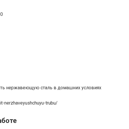
60
сить нержавеющую сталь в домашних условиях
sit-nerzhaveyushchuyu-trubu/
аботе