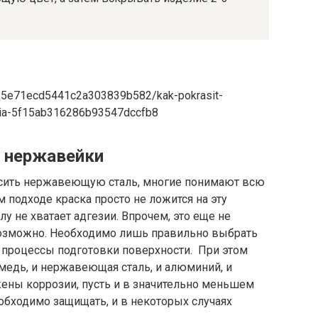
id/5e71ecd5441c2a303839b582/kak-pokrasit-
ukciia-5f15ab316286b93547dccfb8
 нержавейки
сить нержавеющую сталь, многие понимают всю
 подходе краска просто не ложится на эту
лу не хватает адгезии. Впрочем, это еще не
евозможно. Необходимо лишь правильно выбрать
 процессы подготовки поверхности. При этом
 медь, и нержавеющая сталь, и алюминий, и
ны коррозии, пусть и в значительно меньшем
обходимо защищать, и в некоторых случаях