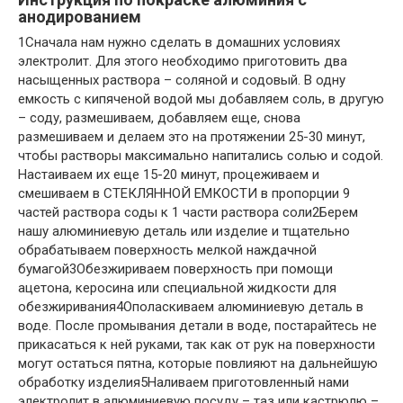
анодированием
1
Сначала нам нужно сделать в домашних условиях
электролит. Для этого необходимо приготовить два
насыщенных раствора – соляной и содовый. В одну
емкость с кипяченой водой мы добавляем соль, в другую
– соду, размешиваем, добавляем еще, снова
размешиваем и делаем это на протяжении 25-30 минут,
чтобы растворы максимально напитались солью и содой.
Настаиваем их еще 15-20 минут, процеживаем и
смешиваем в СТЕКЛЯННОЙ ЕМКОСТИ в пропорции 9
частей раствора соды к 1 части раствора соли
2
Берем
нашу алюминиевую деталь или изделие и тщательно
обрабатываем поверхность мелкой наждачной
бумагой
3
Обезжириваем поверхность при помощи
ацетона, керосина или специальной жидкости для
обезжиривания
4
Ополаскиваем алюминиевую деталь в
воде. После промывания детали в воде, постарайтесь не
прикасаться к ней руками, так как от рук на поверхности
могут остаться пятна, которые повлияют на дальнейшую
обработку изделия
5
Наливаем приготовленный нами
электролит в алюминиевую посуду – таз или кастрюлю –