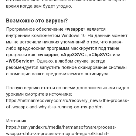
время когда вам будет угодно.
Возможно это вирусы?
Программное обеспечение
«wsappx»
является
внутренним компонентом Windows 10. На данный момент
мы не встречали никаких упоминаний о том, что какая-
либо вредоносная программа маскируется под такие
процессы как:
«wsappx»
,
«AppXSVC»
,
«ClipSVC»
или
«WSService»
. Однако, в любом случае, всегда
рекомендуется запустить полное сканирование системы
с помощью вашго предпочитаемого антивируса.
Полную версию статьи со всеми дополнительными видео
уроками смотрите в источнике:
https://hetmanrecovery.com/ru/recovery_news/the-process-
of-wsappx-and-why-it-is-running-on-my-pc.htm
Источник:
https://zen.yandex.ru/media/hetmansoftware/process-
wsappx-chto-za-process-i-mojno-li-ego-otkliuchit-