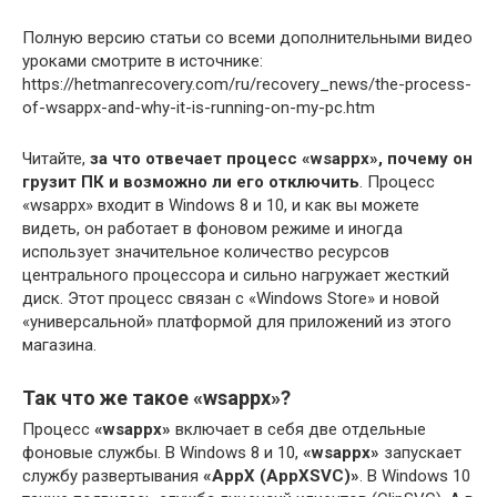
Полную версию статьи со всеми дополнительными видео
уроками смотрите в источнике:
https://hetmanrecovery.com/ru/recovery_news/the-process-
of-wsappx-and-why-it-is-running-on-my-pc.htm
Читайте,
за что отвечает процесс «wsappx», почему он
грузит ПК и возможно ли его отключить
. Процесс
«wsappx» входит в Windows 8 и 10, и как вы можете
видеть, он работает в фоновом режиме и иногда
использует значительное количество ресурсов
центрального процессора и сильно нагружает жесткий
диск. Этот процесс связан с «Windows Store» и новой
«универсальной» платформой для приложений из этого
магазина.
Так что же такое «wsappx»?
Процесс
«wsappx»
включает в себя две отдельные
фоновые службы. В Windows 8 и 10,
«wsappx»
запускает
службу развертывания
«AppX (AppXSVC)»
. В Windows 10