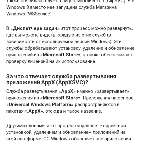
также появилась служба лицензий клиентов (ClipSVC). А в
Windows 8 вместо неё запущена служба Магазина
Windows (WSService).
В
«Диспетчере задач»
этот процесс можно развернуть,
где вы можете видеть каждую из этих служб (в
зависимости от используемой версии Windows). Эти
службы обрабатывают установку, удаление и обновление
приложений из
«Microsoft Store»
, а также обеспечивают
проверку лицензий на их использование.
За что отвечает служба развертывания
приложений AppX (AppXSVC)?
Служба развертывания
«AppX»
именно «развертывает»
приложения из
«Microsoft Store»
. Приложения на основе
«Universal Windows Platform»
распространяются в
пакетах
«.AppX»
, отсюда и такое название.
Другими словами, этот процесс управляет корректной
установкой, удалением и обновлением приложений на
этой платформе. ОС Windows обновляет все приложения