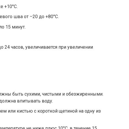
е +10°С.
евого шва от –20 до +80°С.
о 15 минут.
о 24 часов, увеличивается при увеличении
лжны быть сухими, чистыми и обезжиренными.
 должна впитывать воду.
ем или кистью с короткой щетиной на одну из
емпературе не ниже плюс 10°С, в течение 15