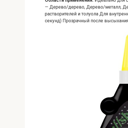
Области применения:
Идеально для с
— Дерево/дерево, Дерево/металл, Д
растворителей и толуола Для внутре
секунд) Прозрачный после высыхания