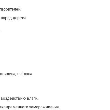
творителей.
 пород дерева.
:
опилена, тефлона.
 воздействию влаги.
тковременного замораживания.