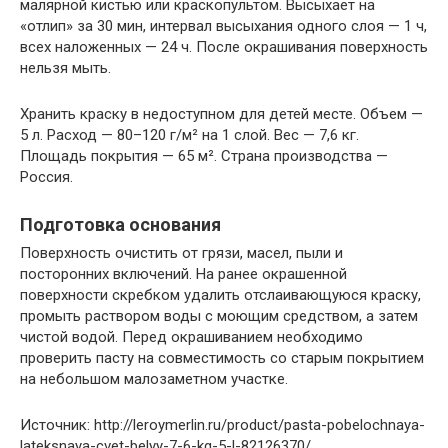
малярной кистью или краскопультом. Высыхает на
«отлип» за 30 мин, интервал высыхания одного слоя — 1 ч,
всех наложенных — 24 ч. После окрашивания поверхность
нельзя мыть.
Хранить краску в недоступном для детей месте. Объем —
5 л. Расход — 80–120 г/м² на 1 слой. Вес — 7,6 кг.
Площадь покрытия — 65 м². Страна производства —
Россия.
Подготовка основания
Поверхность очистить от грязи, масел, пыли и
посторонних включений. На ранее окрашенной
поверхности скребком удалить отслаивающуюся краску,
промыть раствором воды с моющим средством, а затем
чистой водой. Перед окрашиванием необходимо
проверить пасту на совместимость со старым покрытием
на небольшом малозаметном участке.
Источник: http://leroymerlin.ru/product/pasta-pobelochnaya-
lateksnaya-cvet-belyy-7-6-kg-5-l-82126370/