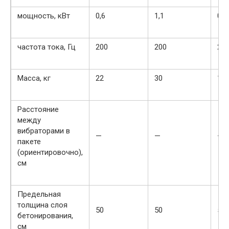
мощность, кВт
0,6
1,1
0,8
частота тока, Гц
200
200
20
Масса, кг
22
30
15
Расстояние
между
вибраторами в
—
—
—
пакете
(ориентировочно),
см
Предельная
толщина слоя
50
50
50
бетонирования,
см