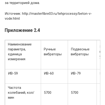
за территорией дома.
Источник: http://masterfibre03.ru/tehprocessy/beton-v-
vode.html
Приложение 2.4
Наименование
Пл
параметра,
Ручные
Подвесные
по
единица
вибраторы
вибраторы
уп
измерения
ИВ-59
ИВ-60
ИВ-79
ИВ
Частота
колебаний, кол/
5700
5700
11
мин