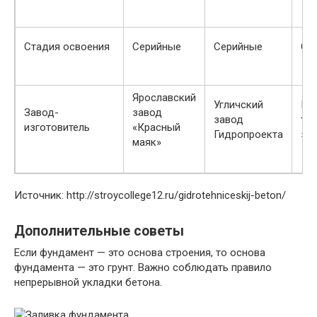
Стадия освоения
Серийные
Серийные
Оп
Ярославский
Угличский
По
Завод-
завод
завод
ту
изготовитель
«Красный
Гидропроекта
за
маяк»
Источник: http://stroycollege12.ru/gidrotehniceskij-beton/
Дополнительные советы
Если фундамент — это основа строения, то основа
фундамента — это грунт. Важно соблюдать правило
непрерывной укладки бетона.