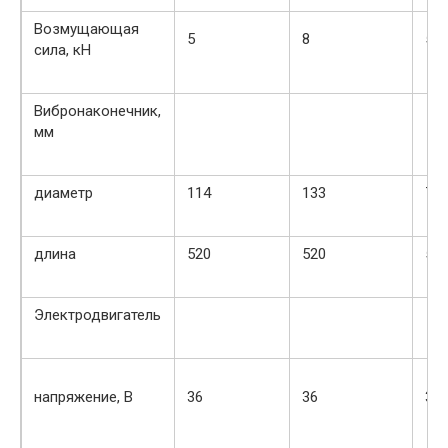
Возмущающая
5
8
5,5
сила, кН
Вибронаконечник,
мм
диаметр
114
133
75
длина
520
520
50
Электродвигатель
напряжение, В
36
36
36