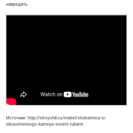
навредить.
Источник: http://stroychik.ru/mebel/stoleshnica-iz-
iskusstvennogo-kamnya-svoimi-rukami