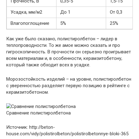
Прочность, В
0,35-5
1,5-15
Усадка, мм/м2
До 1
От 0,3
Влагопоглощение
5%
25%
Как уже было сказано, полистиролбетон – лидер в
теплопроводности. То же амое можно сказать и про
гигроскопичность. В прочности он серьезно проигрывает
всем материалам и, в особенности, керамзитобетону,
который также обходит всех в усадке.
Морозостойкость изделий – на уровне, полистиролбетон
с уверенностью разделяет первую позицию в рейтинге с
керамзитобетоном.
Сравнение полистиролбетона
Источник: http://beton-
house.com/vidy/polistirolbeton/polistirolbetonnye-bloki-365