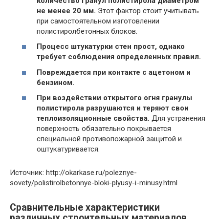
количество гранул полистирола диаметром
не менее 20 мм.
Этот фактор стоит учитывать
при самостоятельном изготовлении
полистиролбетонных блоков.
Процесс штукатурки стен прост, однако
требует соблюдения определенных правил.
Повреждается при контакте с ацетоном и
бензином.
При воздействии открытого огня гранулы
полистирола разрушаются и теряют свои
теплоизоляционные свойства.
Для устранения
поверхность обязательно покрывается
специальной противопожарной защитой и
оштукатуривается.
Источник: http://okarkase.ru/poleznye-
sovety/polistirolbetonnye-bloki-plyusy-i-minusy.html
Сравнительные характеристики
различных строительных материалов