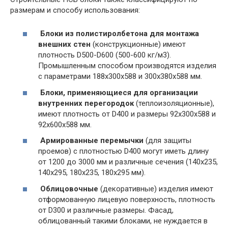
размерам и способу использования:
Блоки из полистиролбетона для монтажа
внешних стен
(конструкционные) имеют
плотность D500-D600 (500-600 кг/м3).
Промышленным способом производятся изделия
с параметрами 188х300х588 и 300х380х588 мм.
Блоки, применяющиеся для организации
внутренних перегородок
(теплоизоляционные),
имеют плотность от D400 и размеры 92х300х588 и
92х600х588 мм.
Армированные перемычки
(для защиты
проемов) с плотностью D400 могут иметь длину
от 1200 до 3000 мм и различные сечения (140х235,
140х295, 180х235, 180х295 мм).
Облицовочные
(декоративные) изделия имеют
отформованную лицевую поверхность, плотность
от D300 и различные размеры. Фасад,
облицованный такими блоками, не нуждается в