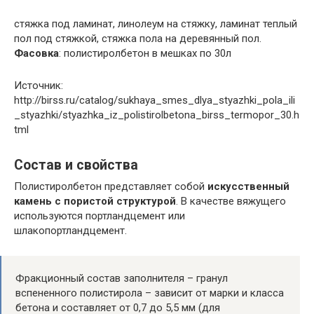
стяжка под
ламинат, линолеум на стяжку, ламинат теплый
пол под стяжкой, стяжка пола на деревянный пол.
Фасовка
: полистиролбетон в мешках по 30л
Источник:
http://birss.ru/catalog/sukhaya_smes_dlya_styazhki_pola_ili
_styazhki/styazhka_iz_polistirolbetona_birss_termopor_30.h
tml
Состав и свойства
Полистиролбетон представляет собой
искусственный
камень с пористой структурой
. В качестве вяжущего
используются портландцемент или
шлакопортландцемент.
Фракционный состав заполнителя – гранул
вспененного полистирола – зависит от марки и класса
бетона и составляет от 0,7 до 5,5 мм (для