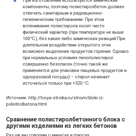
При изготовлении используются химические
компоненты, поэтому полистиролбетон должен
отвечать санитарным и радиационно-
гигиеническим требованиям. При этом
вспенивание полистирола носит чисто
физический характер (при температуре не выше
100℃), без каких-либо химических реакций.При
длительном воздействии открытого огня
возможно выделение продуктов горения. Однако
при нормальных условиях пенополистирол
совершенно безопасен (точно такой же
применяется для упаковки пищевых продуктов и
одноразовой посуды) – стирол начинает
источаться только при +320 ℃.
Источник: http://tvoya-stroika.ru/stroim/bloki-iz-
polistirolbetona.html
Сравнение полистиролбетонного блока с
другими изделиями из легких бетонов
Раз уж мы говорим о минусах и плюсах