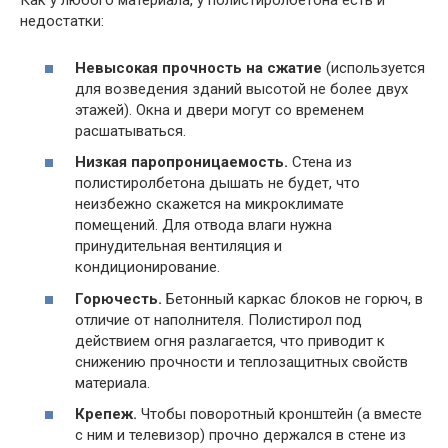
Как у любого материала, у полистиролбетона есть и
недостатки:
Невысокая прочность на сжатие
(используется
для возведения зданий высотой не более двух
этажей). Окна и двери могут со временем
расшатываться.
Низкая паропроницаемость.
Стена из
полистиролбетона дышать не будет, что
неизбежно скажется на микроклимате
помещений. Для отвода влаги нужна
принудительная вентиляция и
кондиционирование.
Горючесть.
Бетонный каркас блоков не горюч, в
отличие от наполнителя. Полистирол под
действием огня разлагается, что приводит к
снижению прочности и теплозащитных свойств
материала.
Крепеж.
Чтобы поворотный кронштейн (а вместе
с ним и телевизор) прочно держался в стене из