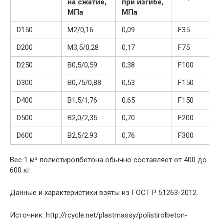
на сжатие,
при изгибе,
МПа
МПа
D150
M2/0,16
0,09
F35
D200
M3,5/0,28
0,17
F75
D250
B0,5/0,59
0,38
F100
D300
B0,75/0,88
0,53
F150
D400
B1,5/1,76
0,65
F150
D500
B2,0/2,35
0,70
F200
D600
B2,5/2.93
0,76
F300
Вес 1 м³ полистиролбетона обычно составляет от 400 до
600 кг.
Данные и характеристики взяты из ГОСТ Р 51263-2012.
Источник: http://rcycle.net/plastmassy/polistirolbeton-