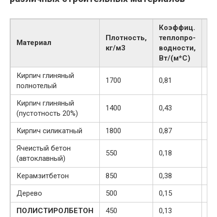
Коэффиц.
Плотность,
теплопро-
те
Материал
кг/м3
водности,
Вт
Вт/(м*С)
Кирпич глиняный
1700
0,81
54
полнотелый
Кирпич глиняный
1400
0,43
28
(пустотность 20%)
Кирпич силикатный
1800
0,87
58
Ячеистый бетон
550
0,18
17
(автоклавный)
Керамзитбетон
850
0,38
26
Дерево
500
0,15
33
ПОЛИСТИРОЛБЕТОН
450
0,13
13