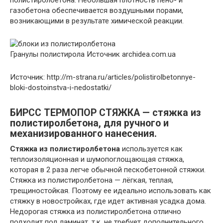
полистиролбетона. Небольшая плотность пено- и
газобетона обеспечивается воздушными порами,
возникающими в результате химической реакции.
Гранулы полистирола
Источник archidea.com.ua
Источник: http://m-strana.ru/articles/polistirolbetonnye-
bloki-dostoinstva-i-nedostatki/
БИРСС ТЕРМОПОР СТЯЖКА — стяжка из
полистиролбетона, для ручного и
механизированного нанесения.
Стяжка из полистиролбетона
используется как
теплоизоляционная и шумопоглощающая стяжка,
которая в 2 раза легче обычной пескобетонной стяжки.
Стяжка из полистиролбетона — лёгкая, теплая,
трещиностойкая. Поэтому ее идеально использовать как
стяжку в новостройках, где идет активная усадка дома.
Недорогая стяжка из полистиролбетона отлично
подходит под ламинат, т.к. не требует дополнительного