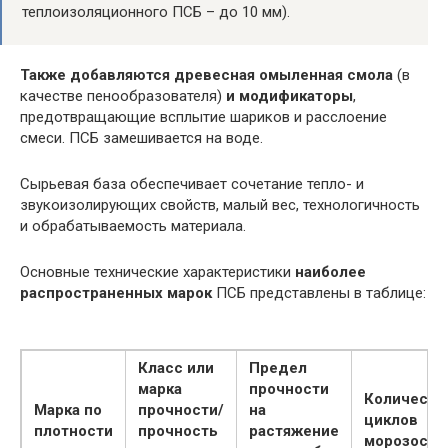
теплоизоляционного ПСБ – до 10 мм).
Также добавляются древесная омыленная смола
(в
качестве пенообразователя)
и модификаторы
,
предотвращающие всплытие шариков и расслоение
смеси. ПСБ замешивается на воде.
Сырьевая база обеспечивает сочетание тепло- и
звукоизолирующих свойств, малый вес, технологичность
и обрабатываемость материала.
Основные технические характеристики
наиболее
распространенных марок
ПСБ представлены в таблице:
Класс или
Предел
марка
прочности
Количеств
Марка по
прочности/
на
циклов
плотности
прочность
растяжение
морозосто