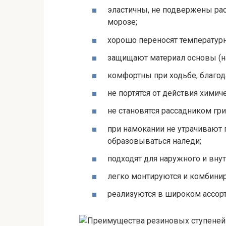
эластичны, не подвержены ра
морозе;
хорошо переносят температурн
защищают материал основы (на
комфортны при ходьбе, благод
не портятся от действия химич
не становятся рассадником гри
при намокании не утрачивают 
образовываться наледи;
подходят для наружного и вну
легко монтируются и комбинир
реализуются в широком ассорт