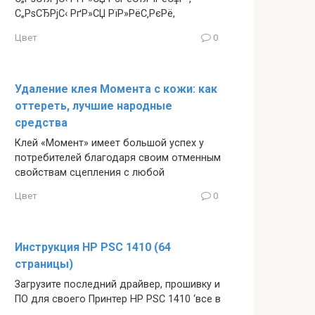
С„РѕСЂРјС‹ РґР»СЏ РїР»РёС‚РєРё,
Цвет
0
Удаление клея Момента с кожи: как
оттереть, лучшие народные
средства
Клей «Момент» имеет большой успех у
потребителей благодаря своим отменным
свойствам сцепления с любой
Цвет
0
Инструкция HP PSC 1410 (64
страницы)
Загрузите последний драйвер, прошивку и
ПО для своего Принтер HP PSC 1410 ‘все в