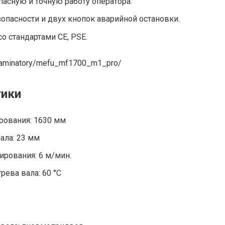
пасную и точную работу оператора.
зопасности и двух кнопок аварийной остановки.
о стандартами CE, PSE.
og/laminatory/mefu_mf1700_m1_pro/
тики
рования: 1630 мм
ала: 23 мм
рования: 6 м/мин.
рева вала: 60 °С