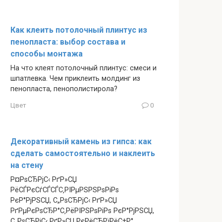
Как клеить потолочный плинтус из
пенопласта: выбор состава и
способы монтажа
На что клеят потолочный плинтус: смеси и
шпатлевка. Чем приклеить молдинг из
пенопласта, пенополистирола?
Цвет
0
Декоративный камень из гипса: как
сделать самостоятельно и наклеить
на стену
Р¤РѕСЂРјС‹ РґР»СЏ
РёСЃРєСѓСЃСЃС‚РІРµРЅРЅРѕРіРѕ
РєР°РјРЅСЏ, С„РѕСЂРјС‹ РґР»СЏ
РґРµРєРѕСЂР°С‚РёРІРЅРѕРіРѕ РєР°РјРЅСЏ,
С„РѕСЂРјС‹ РґР»СЏ РєРёСЂРїРёС‡Р°,