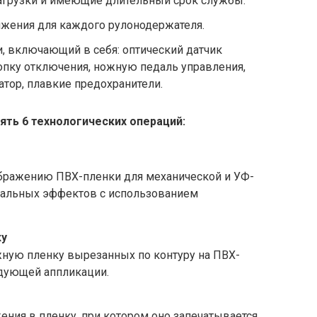
грузки и имеющие длительный срок службы.
яжения для каждого рулонодержателя.
, включающий в себя: оптический датчик
опку отключения, ножную педаль управления,
атор, плавкие предохранители.
ть 6 технологических операций:
ображению ПВХ-пленки для механической и УФ-
зуальных эффектов с использованием
ку
жную пленку вырезанных по контуру на ПВХ-
едующей аппликации.
ения в пленку, при котором оно запечатывается