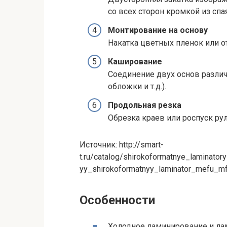
со всех сторон кромкой из сп
Монтирование на основу
Накатка цветных пленок или о
Каширование
Соединение двух основ различ
обложки и т.д.).
Продольная резка
Обрезка краев или роспуск рул
Источник: http://smart-
t.ru/catalog/shirokoformatnye_laminato
yy_shirokoformatnyy_laminator_mefu_
Особенности
Холодное ламинирование и ла