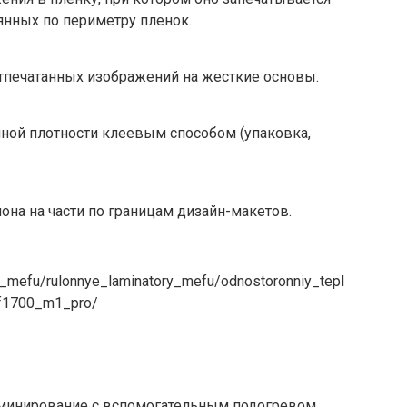
аянных по периметру пленок.
тпечатанных изображений на жесткие основы.
ной плотности клеевым способом (упаковка,
она на части по границам дизайн-макетов.
ry_mefu/rulonnye_laminatory_mefu/odnostoronniy_tepl
mf1700_m1_pro/
минирование с вспомогательным подогревом