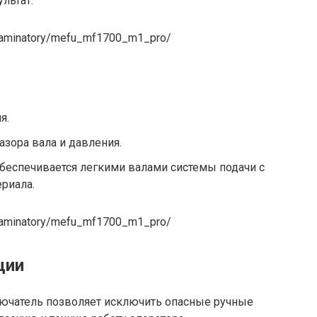
льтат.
og/laminatory/mefu_mf1700_m1_pro/
я.
азора вала и давления.
обеспечивается легкими валами системы подачи с
риала.
og/laminatory/mefu_mf1700_m1_pro/
ции
ючатель позволяет исключить опасные ручные