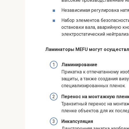
высокие производственные на
Независимая регулировка нат
Набор элементов безопасности
остановки вала, аварийную кн
электростатический нейтрализ
Ламинаторы MEFU могут осуществля
Ламинирование
Прикатка к отпечатанному из
защиты, а также создания ви
специализированных пленок.
Перенос на монтажную плен
Транзитный перенос на монта
пленке объектов для их посл
Инкапсуляция
Двусторонняя закатка изображ