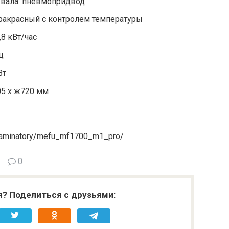
 вала: пневмопридвод
ракрасный с контролем температуры
,8 кВт/час
ц
Вт
05 х ж720 мм
og/laminatory/mefu_mf1700_m1_pro/
0
я? Поделиться с друзьями: