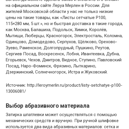
на официальном сайте Леруа Мерлен в России. Для
жителей Московской области у нас не только низкие
цены на такие товары, как «Листы сетчатые P100,
115×280 мм, 5 шт.», но и быстрая доставка в такие города,
как Москва, Балашиха, Подольск, Химки, Королёв,
Мытищи, Люберцы, Красногорск, Электросталь, Коломна,
Одинцово, Домодедово, Серпухов, Щёлково, Орехово-
Зуево, Раменское, Долгопрудный, Пушкино, Реутов,
Сергиев Посад, Воскресенск, Лобня, Ивантеевка, Дубна,
Егорьевск, Чехов, Дмитров, Видное, Ступино, Павловский
Посад, Наро-Фоминск, Фрязино, Лыткарино,
Дзержинский, Солнечногорск, Истра и Жуковский.
Источник: http://leroymerlin.ru/product/listy-setchatye-p100-
13006081/
Выбор абразивного материала
Затирка шпатлевки может осуществляться с помощью
механических средств и вручную. При ручной шлифовке
используется два вида абразивных материалов: сетка и