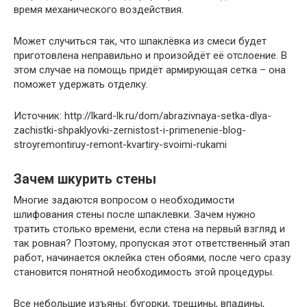
время механического воздействия.
Может случиться так, что шпаклёвка из смеси будет
приготовлена неправильно и произойдёт её отслоение. В
этом случае на помощь придёт армирующая сетка – она
поможет удержать отделку.
Источник: http://lkard-lk.ru/dom/abrazivnaya-setka-dlya-
zachistki-shpaklyovki-zernistost-i-primenenie-blog-
stroyremontiruy-remont-kvartiry-svoimi-rukami
Зачем шкурить стены
Многие задаются вопросом о необходимости
шлифования стены после шпаклевки. Зачем нужно
тратить столько времени, если стена на первый взгляд и
так ровная? Поэтому, пропуская этот ответственный этап
работ, начинается оклейка стен обоями, после чего сразу
становится понятной необходимость этой процедуры.
Все небольшие изъяны: бугорки, трещины, впадины,