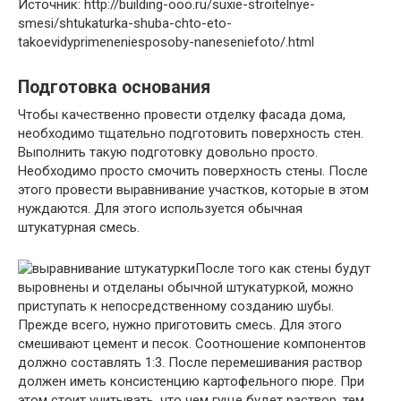
Источник: http://building-ooo.ru/suxie-stroitelnye-
smesi/shtukaturka-shuba-chto-eto-
takoevidyprimeneniesposoby-naneseniefoto/.html
Подготовка основания
Чтобы качественно провести отделку фасада дома,
необходимо тщательно подготовить поверхность стен.
Выполнить такую подготовку довольно просто.
Необходимо просто смочить поверхность стены. После
этого провести выравнивание участков, которые в этом
нуждаются. Для этого используется обычная
штукатурная смесь.
После того как стены будут
выровнены и отделаны обычной штукатуркой, можно
приступать к непосредственному созданию шубы.
Прежде всего, нужно приготовить смесь. Для этого
смешивают цемент и песок. Соотношение компонентов
должно составлять 1:3. После перемешивания раствор
должен иметь консистенцию картофельного пюре. При
этом стоит учитывать, что чем гуще будет раствор, тем