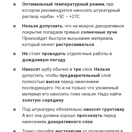
Оптимальный температурный режим
, при
котором рекомендуется наносить штукатурный
раствор «шуба»: +5С – +27С.
Нельзя допускать
, что на мокрое декоративное
покрытие попадали прямые
солнечные лучи
.
Произойдет быстрое высыхание материала,
который начнет
растрескиваться
.
Не
стоит
проводить
отделочные работы в
дождливую погоду
.
Наносят
шубу обычно в
три
слоя.
Нельзя
допустить, чтобы
предварительный
слой
полностью
высох
перед нанесением
последующего. Но и на только что уложенный
материал его наносить тоже нельзя. Надо найти
золотую середину
.
Под штукатурку обязательно
наносят грунтовку
.
А вот она должна хорошо
просохнуть
перед
нанесением
декоративного слоя
.
Точно следуйте
инструкции
от производителя в