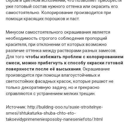
сером и цветном исполнении, что позволяет приобрести
уже готовый состав нужного оттенка или окрасить его
самостоятельно. Колорирование производится при
помощи красящих порошков и паст.
Минусом самостоятельного окрашивания является
необходимость строгого соблюдения пропорций
красителя, при отклонении от которых возможно
различие оттенка между растворами разных замесов.
Для того
чтобы избежать проблем с колорированием
смеси, можно прибегнуть к способу окраски готовой
поверхности после её высыхания
. Окрашивание
производится при помощи влагоустойчивых и
светостойких фасадных красок, которые решают не
только декоративную задачу, но и прекрасно
справляются с устранением мелких трещин.
Источник: http://building-ooo.ru/suxie-stroitelnye-
smesi/shtukaturka-shuba-chto-eto-
takoevidyprimeneniesposoby-naneseniefoto/.html