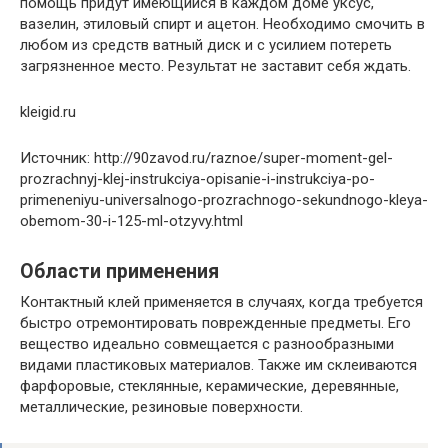
помощь придут имеющийся в каждом доме уксус,
вазелин, этиловый спирт и ацетон. Необходимо смочить в
любом из средств ватный диск и с усилием потереть
загрязненное место. Результат не заставит себя ждать.
kleigid.ru
Источник: http://90zavod.ru/raznoe/super-moment-gel-
prozrachnyj-klej-instrukciya-opisanie-i-instrukciya-po-
primeneniyu-universalnogo-prozrachnogo-sekundnogo-kleya-
obemom-30-i-125-ml-otzyvy.html
Области применения
Контактный клей применяется в случаях, когда требуется
быстро отремонтировать поврежденные предметы. Его
вещество идеально совмещается с разнообразными
видами пластиковых материалов. Также им склеиваются
фарфоровые, стеклянные, керамические, деревянные,
металлические, резиновые поверхности.