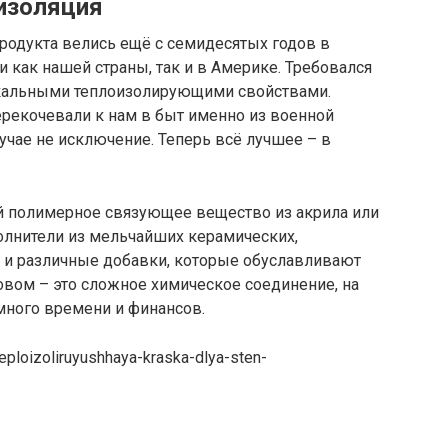
изоляция
 продукта велись ещё с семидесятых годов в
как нашей страны, так и в Америке. Требовался
икальными теплоизолирующими свойствами.
ерекочевали к нам в быт именно из военной
учае не исключение. Теперь всё лучшее – в
ой полимерное связующее вещество из акрила или
полнители из мельчайших керамических,
 и различные добавки, которые обуславливают
вом – это сложное химическое соединение, на
много времени и финансов.
teploizoliruyushhaya-kraska-dlya-sten-