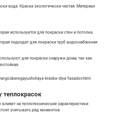
ски вода. Краска экологически чистая. Материал
орая используется для покраски стен и потолка.
торая подходит для покраски труб водоснабжения
пользуют для покраски снаружи дома, так как
остойкая.
energosberegayushchaya-kraska-dlya-fasadov.html
у теплокрасок
 влияет на теплотехнические характеристики
стоит учитывать ряд моментов: