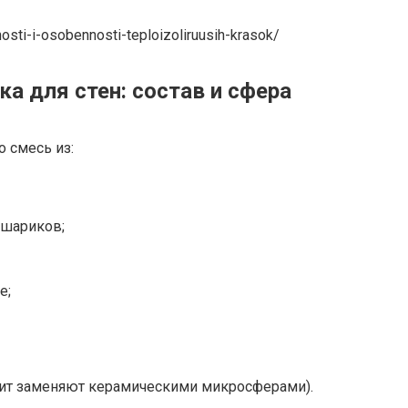
osti-i-osobennosti-teploizoliruusih-krasok/
а для стен: состав и сфера
о смесь из:
 шариков;
е;
лит заменяют керамическими микросферами).