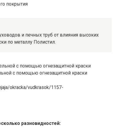
го покрытия
уховодов и печных труб от влияния высоких
ки по металлу Полистил.
ельной с помощью огнезащитной краски
nnjaja/okracka/vudkrasok/1157-
есколько разновидностей: