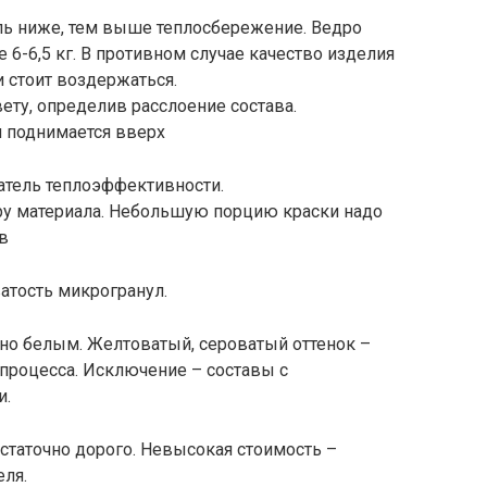
ель ниже, тем выше теплосбережение. Ведро
е 6-6,5 кг. В противном случае качество изделия
и стоит воздержаться.
вету, определив расслоение состава.
и поднимается вверх
атель теплоэффективности.
уру материала. Небольшую порцию краски надо
в
атость микрогранул.
ьно белым. Желтоватый, сероватый оттенок –
процесса. Исключение – составы с
и.
статочно дорого. Невысокая стоимость –
еля.