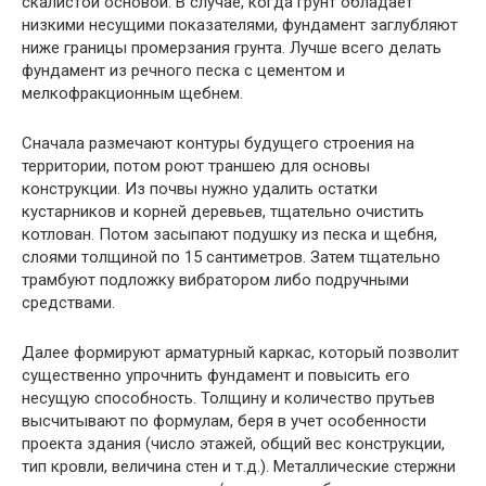
скалистой основой. В случае, когда грунт обладает
низкими несущими показателями, фундамент заглубляют
ниже границы промерзания грунта. Лучше всего делать
фундамент из речного песка с цементом и
мелкофракционным щебнем.
Сначала размечают контуры будущего строения на
территории, потом роют траншею для основы
конструкции. Из почвы нужно удалить остатки
кустарников и корней деревьев, тщательно очистить
котлован. Потом засыпают подушку из песка и щебня,
слоями толщиной по 15 сантиметров. Затем тщательно
трамбуют подложку вибратором либо подручными
средствами.
Далее формируют арматурный каркас, который позволит
существенно упрочнить фундамент и повысить его
несущую способность. Толщину и количество прутьев
высчитывают по формулам, беря в учет особенности
проекта здания (число этажей, общий вес конструкции,
тип кровли, величина стен и т.д.). Металлические стержни