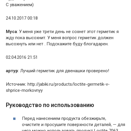
С уважением)
24.10.2017
00:18
Муса
: У меня уже трети день не сохнет этот герметик я
жду пока высохнит. У меня вопрос герметик должен
высохнуть или нет . Подскажите буду блогадарен.
02.04.2016
21:51
артур
: Лучший герметик для двенашки проверено!
Источник: http://jabiki.ru/products/loctite-germetik-v-
shprice-morkovnyy
Руководство по использованию
Перед нанесением продукта обезжирьте,
очистите и просушите поверхности деталей, — для
чего можно использовать продукт Loctite 7063.