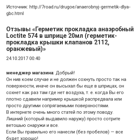
Источник: http://7road.ru/drugoe/anaerobnyj-germetik-dlya-
gbc.html
Отзывы «Герметик прокладка анаэробный
Loctite 574 в шприце 20мл (герметик-
прокладка крышки клапанов 2112,
оранжевый)»
24.10.2017
00:40
менеджер магазина
: Добрый!
Он нив коем случае и не должен сохнуть просто так на
поверхности, иначе он высыхал бы еще в шприцах, он
сохнет как раз там где нет воздуха, т. е. когда Вы его
плотно сдавили например крышкой распредвала или
просто другими сопрягаемыми поверхностями.
В интернете очень много статей по этому поводу.
Лишний (который выдавило наружу) просто сотрите
ветошью снаружи и все.
Если Вы правильно его нанесли (без пробелов) — все
будет хорошо!