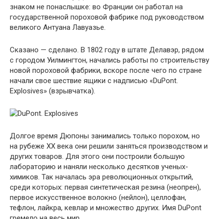
знаком не понаслышке: во Франции он работал на
государственной пороховой фабрике под руководством
великого Антуана Лавуазье.
Сказано — сделано. В 1802 году в штате Делавэр, рядом
с городом Уилмингтон, начались работы по строительству
новой пороховой фабрики, вскоре после чего по стране
начали свое шествие ящики с надписью «DuPont.
Explosives» (взрывчатка).
Долгое время Дюпоны занимались только порохом, но
на рубеже XX века они решили заняться производством и
других товаров. Для этого они построили большую
лабораторию и наняли несколько десятков ученых-
химиков. Так началась эра революционных открытий,
среди которых: первая синтетическая резина (неопрен),
первое искусственное волокно (нейлон), целлофан,
тефлон, лайкра, кевлар и множество других. Имя DuPont
гремело на весь мир.