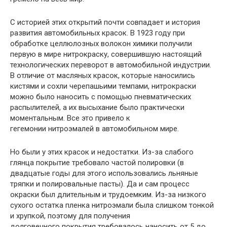
С историей этих открытий почти совпадает и история
развития автомобильных красок. В 1923 году при
обработке целлюлозных волокон химики получили
первую в мире нитрокраску, совершившую настоящий
технологических переворот в автомобильной индустрии.
В отличие от масляных красок, которые наносились
кистями и сохли черепашьими темпами, нитрокраски
можно было наносить с помощью пневматических
распылителей, а их высыхание было практически
моментальным. Все это привело к
гегемонии нитроэмалей в автомобильном мире.
Но были у этих красок и недостатки. Из-за слабого
глянца покрытие требовало частой полировки (в
двадцатые годы для этого использовались льняные
тряпки и полировальные пасты). Да и сам процесс
окраски был длительным и трудоемким. Из-за низкого
сухого остатка пленка нитроэмали была слишком тонкой
и хрупкой, поэтому для получения
долговечного покрытия требовалось наносить от 5 до