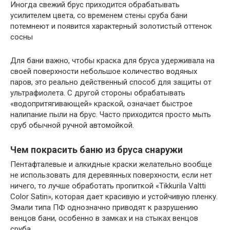
Иногда свежий брус приходится обрабатывать
усилителем цвета, со временем стены сруба бани
потемнеют и появится характерный золотистый оттенок
сосны
Для бани важно, чтобы краска для бруса удерживала на
своей поверхности небольшое количество водяных
паров, это реально действенный способ для защиты от
ультрафиолета. С другой стороны обрабатывать
«водопритягивающей» краской, означает быстрое
налипание пыли на брус. Часто приходится просто мыть
сруб обычной ручной автомойкой.
Чем покрасить баню из бруса снаружи
Пентафталевые и алкидные краски желательно вообще
не использовать для деревянных поверхности, если нет
ничего, то лучше обработать пропиткой «Тikkurila Valtti
Color Satin», которая дает красивую и устойчивую пленку.
Эмали типа ПФ однозначно приводят к разрушению
венцов бани, особенно в замках и на стыках венцов
сруба.