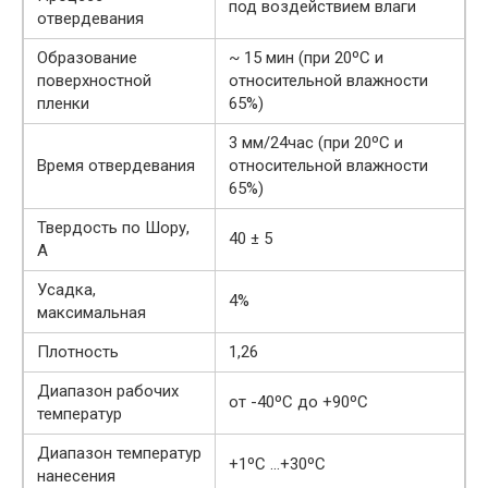
под воздействием влаги
отвердевания
Образование
~ 15 мин (при 20ºC и
поверхностной
относительной влажности
пленки
65%)
3 мм/24час (при 20ºC и
Время отвердевания
относительной влажности
65%)
Твердость по Шору,
40 ± 5
А
Усадка,
4%
максимальная
Плотность
1,26
Диапазон рабочих
от -40ºС до +90ºC
температур
Диапазон температур
+1ºС …+30ºС
нанесения