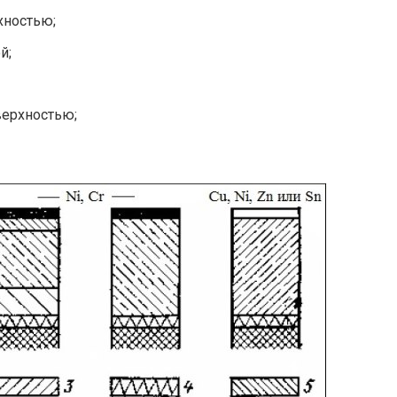
хностью;
й;
верхностью;