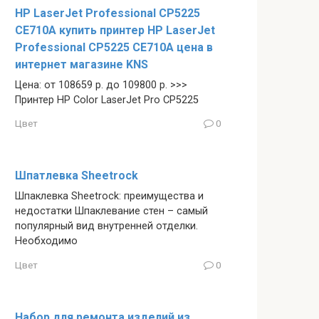
HP LaserJet Professional CP5225
CE710A купить принтер HP LaserJet
Professional CP5225 CE710A цена в
интернет магазине KNS
Цена: от 108659 р. до 109800 р. >>>
Принтер HP Color LaserJet Pro CP5225
Цвет
0
Шпатлевка Sheetrock
Шпаклевка Sheetrock: преимущества и
недостатки Шпаклевание стен – самый
популярный вид внутренней отделки.
Необходимо
Цвет
0
Набор для ремонта изделий из