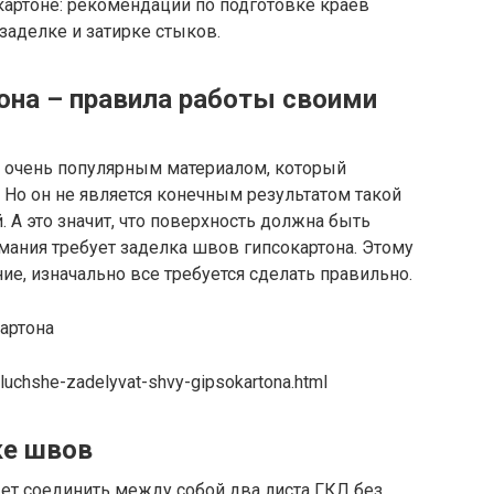
картоне: рекомендации по подготовке краёв
заделке и затирке стыков.
она – правила работы своими
я очень популярным материалом, который
 Но он не является конечным результатом такой
 А это значит, что поверхность должна быть
мания требует заделка швов гипсокартона. Этому
ие, изначально все требуется сделать правильно.
-luchshe-zadelyvat-shvy-gipsokartona.html
ке швов
т соединить между собой два листа ГКЛ без