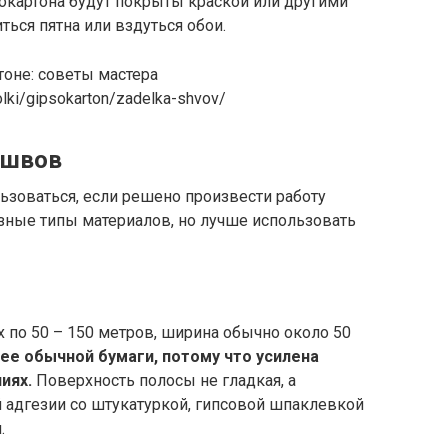
сокартона будут покрыты краской или другими
ься пятна или вздуться обои.
olki/gipsokarton/zadelka-shvov/
 швов
ьзоваться, если решено произвести работу
ные типы материалов, но лучше использовать
х по 50 – 150 метров, ширина обычно около 50
ее обычной бумаги, потому что усилена
иях.
Поверхность полосы не гладкая, а
 адгезии со штукатуркой, гипсовой шпаклевкой
.