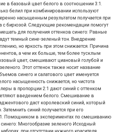
ие в базовый цвет белого в соотношении 3:1.
олько белил при комбинировании используют
меренно насыщенным результатом получается при
а с бирюзой. Следующие рекомендации помогут
смешать для получения оттенков синего: Равные
адут темный сине-зеленый тон. Внедрение
тлению, но яркость при этом снижается. Причина
нентов, а чем их больше, тем более тусклым
рюзовый цвет, смешивают циановый голубой и
еленого. Этот оттенок также носит название
бъемов синего и салатового цвет именуется
лого насыщенность снижается, но чистота
олеры в пропорции 2:1 дают синий с оттенком
ветляют введением белого. Смешивание в
аджентового даст королевский синий, который
. Затемнить синий получается при его
:1. Помощником в экспериментах по смешиванию
в синего: Многообразие зеленого Исходный
наборах, при отсутствии нужного красителя