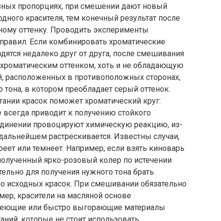
азных пропорциях, при смешении дают новый
одного красителя, тем конечный результат после
ному оттенку. Проводить эксперименты
правил. Если комбинировать хроматические
одятся недалеко друг от друга, после смешивания
хроматическим оттенком, хоть и не обладающую
й, расположенных в противоположных сторонах,
 тона, в котором преобладает серый оттенок.
тании красок поможет хроматический круг:
 всегда приводит к получению стойкого
оединении провоцируют химическую реакцию, из-
дальнейшем растрескивается. Известны случаи,
ет или темнеет. Например, если взять киноварь
полученный ярко-розовый колер по истечении
ельно для получения нужного тона брать
о исходных красок. При смешивании обязательно
мер, красители на масляной основе
мнеющие или быстро выгорающие материалы
аний, которые не стоит использовать,