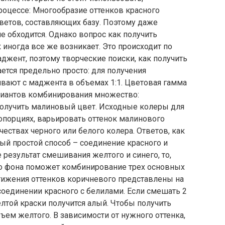
роцессе: Многообразие оттенков красного
ветов, составляющих базу. Поэтому даже
е обходится. Однако вопрос как получить
иногда все же возникает. Это происходит по
аджент, поэтому творческие поиски, как получить
ется предельно просто: для получения
вают с маджента в объемах 1:1. Цветовая гамма
ариантов комбинирования множество:
получить малиновый цвет. Исходные колеры для
опорциях, варьировать оттенок малинового
ствах черного или белого колера. Ответов, как
ый простой способ – соединение красного и
е результат смешивания желтого и синего, то,
го фона поможет комбинирование трех основных
тижения оттенков коричневого представлены на
оединении красного с белилами. Если смешать 2
елтой краски получится алый. Чтобы получить
ем желтого. В зависимости от нужного оттенка,