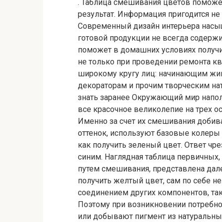
. Таблица смешивания цветов помож
результат. Информация пригодится не
Современный дизайн интерьера насы
готовой продукции не всегда содерж
поможет в домашних условиях получи
не только при проведении ремонта к
широкому кругу лиц: начинающим жив
декораторам и прочим творческим на
знать заранее Окружающий мир напол
все красочное великолепие на трех о
Именно за счет их смешивания добив
оттенок, используют базовые колеры 
как получить зеленый цвет. Ответ чр
синим. Наглядная таблица первичных
путем смешивания, представлена далее
получить желтый цвет, сам по себе н
соединением других компонентов, так
Поэтому при возникновении потребно
или добывают пигмент из натуральны