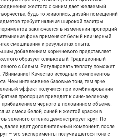
 Соединение желтого с синим дает желаемый
творчества, будь то живопись, дизайн помещений
редметов требует наличия широкой палитры
спериментов заключается в изменении пропорций
 затемнения фона применяют белый или черный
нтах смешивания и результатах опыта:
льшим добавлением коричневого представляет
желтого образует оливковый. Традиционный
еленого с белым. Регулировать теплоту поможет
а. ?Внимание! Качество исходных компонентов
та. Чем интенсивнее базовые тона, тем ярче
зеленый эффект получится при комбинировании
Обратная пропорция приведет к сине-зеленому
я прибавлением черного в половинном объеме.
я из смеси белой, синей и желтой краски в
тов зеленого оттенка демонстрирует круг. По
ь, далее идет дополнительный компонент, после
руг – это эксперименты получившегося тона с