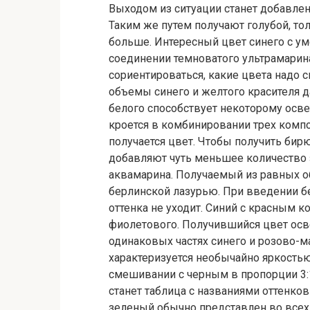
Выходом из ситуации станет добавлен
Таким же путем получают голубой, т
больше. Интересный цвет синего с у
соединении темноватого ультрамарин
сориентироваться, какие цвета надо 
объемы синего и желтого красителя д
белого способствует некоторому осве
кроется в комбинировании трех компо
получается цвет. Чтобы получить би
добавляют чуть меньшее количество з
аквамарина. Получаемый из равных о
берлинской лазурью. При введении бе
оттенка не уходит. Синий с красным к
фиолетового. Получившийся цвет ос
одинаковых частях синего и розово-м
характеризуется необычайно яркостью
смешивании с черным в пропорции 3
станет таблица с названиями оттенко
зеленый обычно представлен во всех 