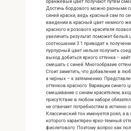
оранжевый цвет получают путем смеш
Достичь бордового можно разными сп
синей краски, ведь красный сам по с
введении в красный цвет немного же
красного и розового красителя позвол
увеличить результат поможет белый 
соотношении 3:1 приводит к получени
пурпурный цвет нельзя получить сое
выход добиться яркого оттенка – най
смешать с синей. Многообразие оттен
Стоит заметить, что добавление в лю
а черных – к затемнению. Представле
оттенков красного: Вариации синего ц
смешивание с синим красителем, вхо
присутствие в любом наборе обязател
не отвечает потребностям в истинно с
Классический тон именуется роял, а в
которого характерен ярко-темный отт
фиолетового. Поэтому вопрос как пол