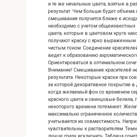
и те же начальные цвета, взятые в р
результат. Чем больше будет объема 
смешивания получится ближе к исход
необходимо с учетом общеизвестных 
цвета, которые в цветовом круге нах
получают краску с ярко выраженным 
чистым тоном. Соединение красителе
ведет к образованию ахроматического
Ориентироваться в оптимальном соче
Внимание! Смешивание красителей не
результата. Некоторые краски при с
за которой декоративное покрытие в 
когда желаемый фон со временем сере
красного цвета и свинцовые белила, 
некоторого времени потемнеет. Желат
максимально ограниченное количеств
учитывается их совместимость. Напри
чувствительны к растворителям. Те
лучше сразу исключить. Таблица сочет