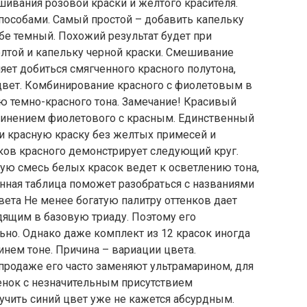
ивания розовой краски и желтого красителя.
особами. Самый простой – добавить капельку
ебе темный. Похожий результат будет при
лтой и капельку черной краски. Смешивание
яет добиться смягченного красного полутона,
цвет. Комбинирование красного с фиолетовым в
ю темно-красного тона. Замечание! Красивый
динением фиолетового с красным. Единственный
ти красную краску без желтых примесей и
ков красного демонстрирует следующий круг.
бую смесь белых красок ведет к осветлению тона,
нная таблица поможет разобраться с названиями
вета Не менее богатую палитру оттенков дает
дящим в базовую триаду. Поэтому его
ьно. Однако даже комплект из 12 красок иногда
инем тоне. Причина – вариации цвета.
 продаже его часто заменяют ультрамарином, для
енок с незначительным присутствием
учить синий цвет уже не кажется абсурдным.