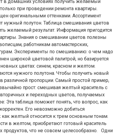
ет в домашних условиях получить желаемый
 только при проведении ремонта квартиры.
щен оригинальными оттенками. Ассортимент
ит нужный полутон. Таблица смешивания цветов
ть желаемый результат. Информация пригодится
вартиры. Знания о смешивании цветов полезны
описцам, работникам автомастерских,
турам. Эксперименты по смешиванию: о чем надо
нен широкой цветовой палитрой, но базируется
сновных цветах: синем, красном и желтом.
аются нужного полутона. Чтобы получить новый
в различной пропорции. Самый простой пример,
езвычайно прост: смешивая желтый краситель с
, вторичных и переходных цветов, получаемых
: Эта таблица поможет понять, что вопрос, как
екорректен. Его невозможно добиться
 как желтый относится к трем основным тонам.
сти в желтом, приобретают готовый краситель
х продуктов, что не совсем целесообразно. Одни