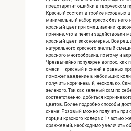
предотвратит ошибки в творческом п
Красный состоит в тройке исходных ц
минимальный набор красок без него н
красный цвет при смешивании красок 
причине, что в печати задействован м
красный цвет, закономерны. Все реша
натурального красного желтый смеши
красного многообразна, поэтому и в
Чрезвычайно популярен вопрос, как 
смеси – красный и синий в равных пр
поможет введение в небольших количе
получить коричневый, несколько. Сам
зеленого. Так как зеленый сам по себ
соответственно, добиться коричнево
цветов. Более подробно способы дос
схеме: Розовый можно получить при с
порции красного колера с 1 частью ж
оранжевый, необходимо увеличить объ