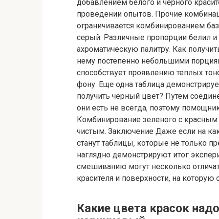
добавлением белого и черного красит
проведении опытов. Прочие комбинац
ограничивается комбинированием базо
серый. Различные пропорции белил и
ахроматическую палитру. Как получит
нему постепенно небольшими порциям
способствует проявлению теплых тон
фону. Еще одна таблица демонстриру
получить черный цвет? Путем соедине
они есть не всегда, поэтому помощник
Комбинирование зеленого с красным т
чистым. Заключение Даже если на ка
станут таблицы, которые не только 
наглядно демонстрируют итог экспер
смешиванию могут несколько отличат
красителя и поверхности, на которую о
Какие цвета красок над