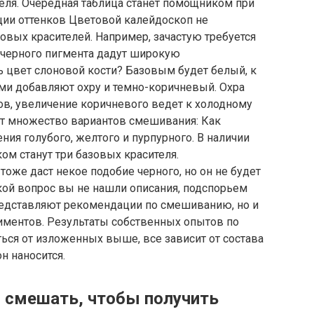
еля. Очередная таблица станет помощником при
ии оттенков Цветовой калейдоскоп не
вых красителей. Например, зачастую требуется
 черного пигмента дадут широкую
ь цвет слоновой кости? Базовым будет белый, к
и добавляют охру и темно-коричневый. Охра
ов, увеличение коричневого ведет к холодному
ет множество вариантов смешивания: Как
ния голубого, желтого и пурпурного. В наличии
ом станут три базовых красителя.
оже даст некое подобие черного, но он не будет
кой вопрос вы не нашли описания, подспорьем
представляют рекомендации по смешиванию, но и
иментов. Результаты собственных опытов по
ься от изложенных выше, все зависит от состава
н наносится.
о смешать, чтобы получить