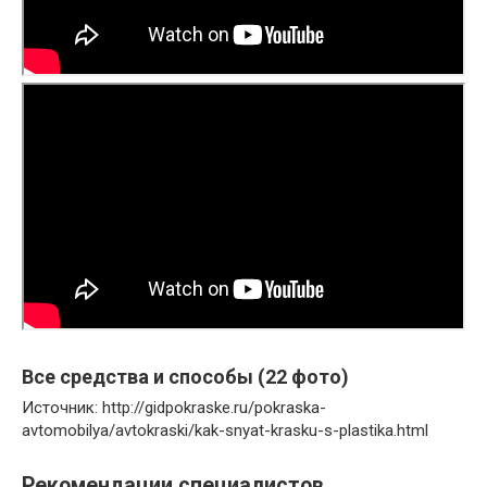
Все средства и способы (22 фото)
Источник: http://gidpokraske.ru/pokraska-
avtomobilya/avtokraski/kak-snyat-krasku-s-plastika.html
Рекомендации специалистов