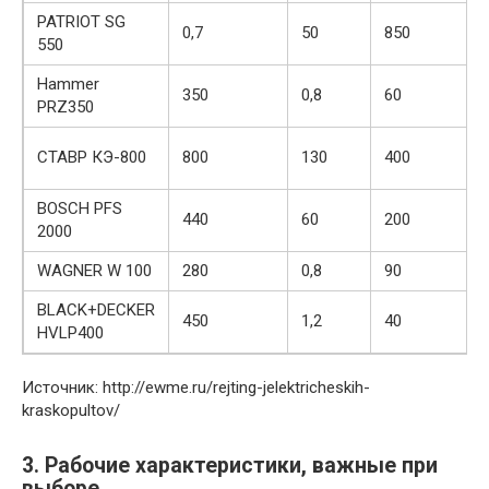
PATRIOT SG
0,7
50
850
550
Hammer
350
0,8
60
PRZ350
СТАВР КЭ-800
800
130
400
BOSCH PFS
440
60
200
2000
WAGNER W 100
280
0,8
90
BLACK+DECKER
450
1,2
40
HVLP400
Источник: http://ewme.ru/rejting-jelektricheskih-
kraskopultov/
3. Рабочие характеристики, важные при
выборе