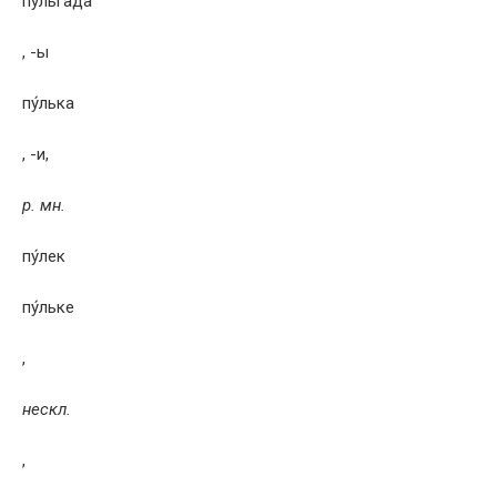
пульга́да
, -ы
пу́лька
, -и,
р. мн.
пу́лек
пу́льке
,
нескл.
,