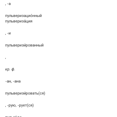
, -а
пульверизацио́нный
пульвериза́ция
, -и
пульверизи́рованный
,
кр. ф.
-ан, -ана
пульверизи́ровать(ся)
, -рую, -рует(ся)