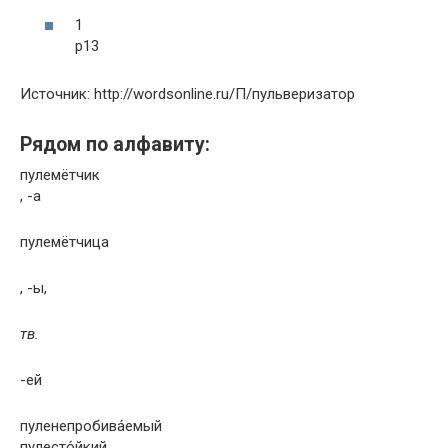
1
р
13
Источник: http://wordsonline.ru/П/пульверизатор
Рядом по алфавиту:
пулемётчик
, -а
пулемётчица
, -ы,
тв.
-ей
пуленепробива́емый
пулесто́йкий