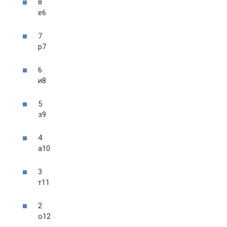
8
е
6
7
р
7
6
и
8
5
з
9
4
а
10
3
т
11
2
о
12