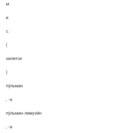
м.
и
с.
(
напиток
)
пу́льман
, -а
пу́льман-лимузи́н
, -а