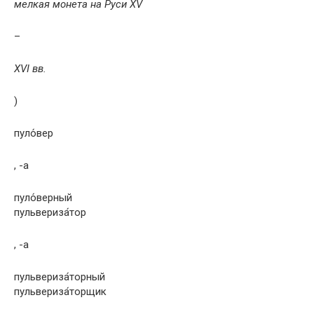
мелкая монета на Руси XV
–
XVI вв.
)
пуло́вер
, -а
пуло́верный
пульвериза́тор
, -а
пульвериза́торный
пульвериза́торщик