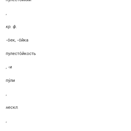
,
кр. ф.
-о́ек, -о́йка
пулесто́йкость
, -и
пу́ли
,
нескл.
,