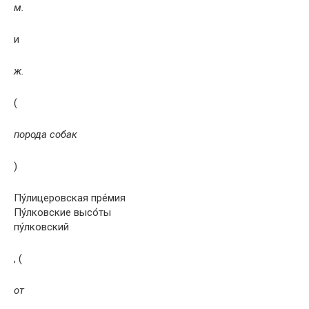
м.
и
ж.
(
порода собак
)
Пу́лицеровская пре́мия
Пу́лковские высо́ты
пу́лковский
, (
от