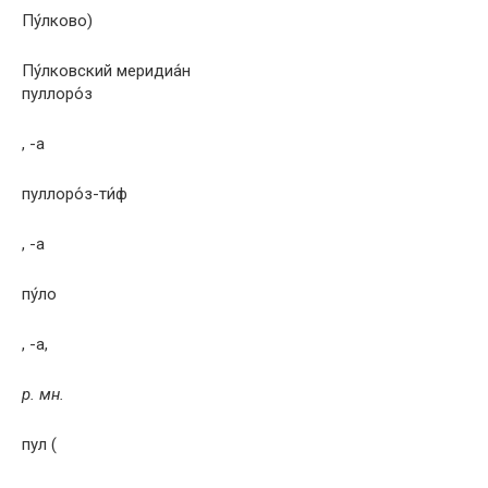
Пу́лково)
Пу́лковский меридиа́н
пуллоро́з
, -а
пуллоро́з-ти́ф
, -а
пу́ло
, -а,
р. мн.
пул (