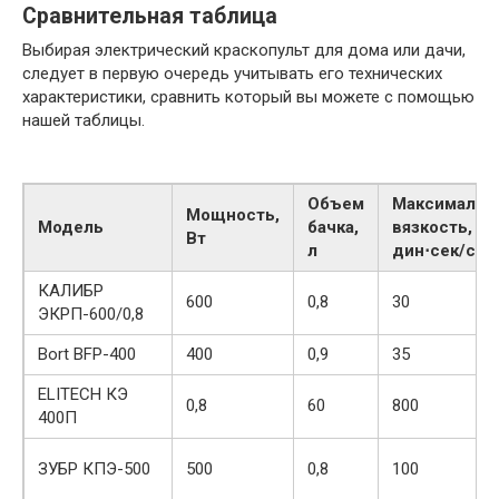
Сравнительная таблица
Выбирая электрический краскопульт для дома или дачи,
следует в первую очередь учитывать его технических
характеристики, сравнить который вы можете с помощью
нашей таблицы.
Объем
Максимальн
Мощность,
Модель
бачка,
вязкость,
Вт
л
дин⋅сек/см²
КАЛИБР
600
0,8
30
ЭКРП-600/0,8
Bort BFP-400
400
0,9
35
ELITECH КЭ
0,8
60
800
400П
ЗУБР КПЭ-500
500
0,8
100