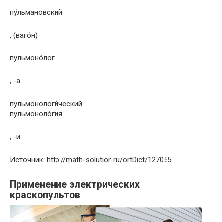
пу́льмановский
, (ваго́н)
пульмоно́лог
, -а
пульмонологи́ческий
пульмоноло́гия
, -и
Источник: http://math-solution.ru/ortDict/127055
Применение электрических
краскопультов