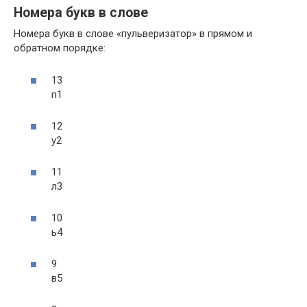
Номера букв в слове
Номера букв в слове «пульверизатор» в прямом и
обратном порядке:
13
п
1
12
у
2
11
л
3
10
ь
4
9
в
5